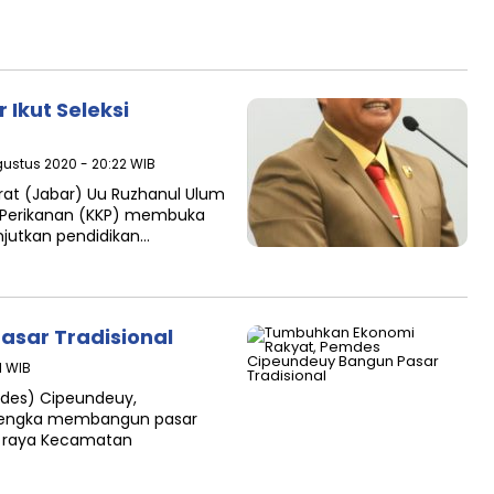
 Ikut Seleksi
gustus 2020 - 20:22 WIB
rat (Jabar) Uu Ruzhanul Ulum
 Perikanan (KKP) membuka
njutkan pendidikan…
sar Tradisional
1 WIB
mdes) Cipeundeuy,
alengka membangun pasar
an raya Kecamatan