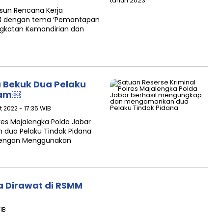
sun Rencana Kerja
3 dengan tema ‘Pemantapan
ngkatan Kemandirian dan
a Bekuk Dua Pelaku
jam￼
et 2022 - 17:35 WIB
res Majalengka Polda Jabar
dua Pelaku Tindak Pidana
Dengan Menggunakan
a Dirawat di RSMM
IB