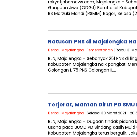
rakyatjabarnews.com, Majalengka – Seb
Ganguan Jiwa (ODGJ) Berat asal Kabupat
RS Marzuki Mahdi (RSMM) Bogor, Selasa (2
Ratusan PNS di Majalengka Na
Berita
|
Majalengka
|
Pemerintahan
| Rabu, 31 Ma
RJN, Majalengka – Sebanyak 251 PNS di l
Kabupaten Majalengka naik pangkat. Merek
Golongan I, 75 PNS Golongan II,…
Terjerat, Mantan Dirut PD SMU 
Berita
|
Majalengka
| Selasa, 30 Maret 2021 - 20
RJN, Majalengka – Dugaan tindak pidana
usaha pada BUMD PD Sindang Kasih Multi 
Kabupaten Majalengka terus bergulir. Jak