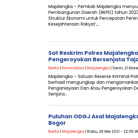
Majalengka – Pemkab Majalengka menyu
Pembangunan Daerah (RKPD) tahun 202
Struktur Ekonomi untuk Percepatan Peni
Kesejahteraan Rakyat’,…
Sat Reskrim Polres Majalengk
Pengeroyokan Bersenjata Ta
Berita
|
Kriminalitas
|
Majalengka
| Senin, 21 Mar
Majalengka – Satuan Reserse Kriminal Pol
berhasil mengungkap dan mengamankan 
Penganiayaan Dan Atau Pengeroyokan 
Senjata…
Puluhan ODGJ Asal Majalengk
Bogor
Berita
|
Majalengka
| Rabu, 26 Mei 2021 - 22:05 W