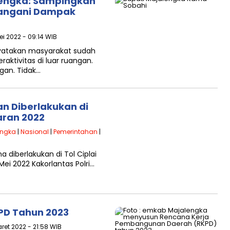
lengka: Sampingkan
 Tangani Dampak
ei 2022 - 09:14 WIB
yatakan masyarakat sudah
ktivitas di luar ruangan.
ngan. Tidak…
n Diberlakukan di
aran 2022
engka
|
Nasional
|
Pemerintahan
|
 diberlakukan di Tol Ciplai
Mei 2022 Kakorlantas Polri…
PD Tahun 2023
ret 2022 - 21:58 WIB