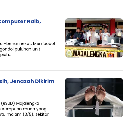
Komputer Raib,
benar-benar nekat. Membobol
gondol puluhan unit
piah….
ih, Jenazah Dikirim
 (RSUD) Majalengka
 perempuan muda yang
tu malam (3/5), sekitar…