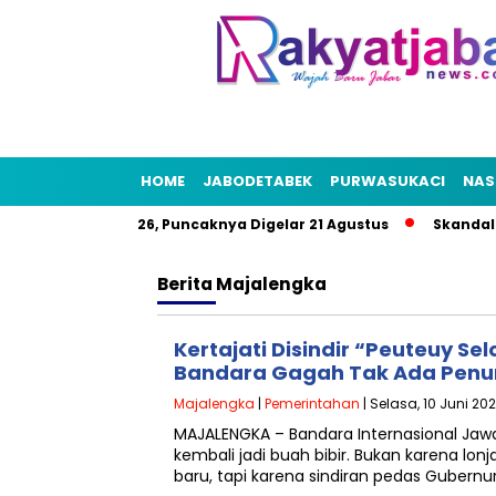
HOME
JABODETABEK
PURWASUKACI
NAS
t HUT RI 2026, Puncaknya Digelar 21 Agustus
Skandal Air Be
Berita
Majalengka
Kertajati Disindir “Peuteuy Sel
Bandara Gagah Tak Ada Penu
Majalengka
|
Pemerintahan
| Selasa, 10 Juni 202
MAJALENGKA – Bandara Internasional Jawa 
kembali jadi buah bibir. Bukan karena lo
baru, tapi karena sindiran pedas Gubernu