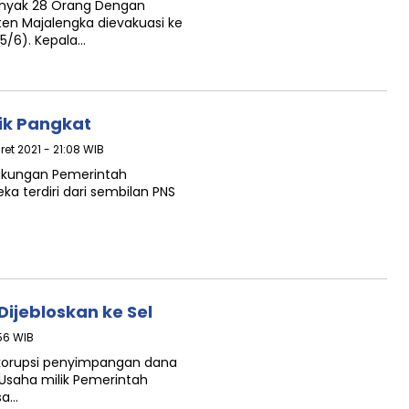
anyak 28 Orang Dengan
en Majalengka dievakuasi ke
5/6). Kepala…
ik Pangkat
ret 2021 - 21:08 WIB
ingkungan Pemerintah
a terdiri dari sembilan PNS
Dijebloskan ke Sel
:56 WIB
 korupsi penyimpangan dana
Usaha milik Pemerintah
sa…