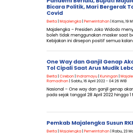
Pandemi Berlalu, Bupati Maja
Bicara Politik, Mari Bergerak
Covid
Berita
|
Majalengka
|
Pemerintahan
| Kamis, 19 M
Majalengka – Presiden Joko Widodo men
boleh tidak menggunakan masker saat bera
Kebijakan ini dirsepon positif semua kala
One Way dan Ganjil Genap Aka
Tol Cipali Saat Arus Mudik Leb
Berita
|
Cirebon
|
Indramayu
|
Kuningan
|
Majal
Ramadhan
| Sabtu, 16 April 2022 - 04:26 WIB
Nasional – One way dan ganjil genap akana
pada sejak tanggal 28 April 2022 hingga 1 
Pemkab Majalengka Susun RK
Berita
|
Majalengka
|
Pemerintahan
| Rabu, 23 Ma