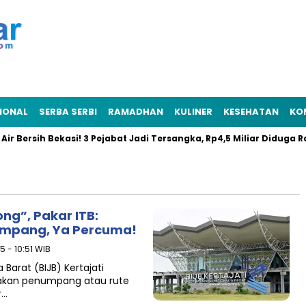
IONAL
SERBA SERBI
RAMADHAN
KULINER
KESEHATAN
KO
rsih Bekasi! 3 Pejabat Jadi Tersangka, Rp4,5 Miliar Diduga Raib
ong”, Pakar ITB:
mpang, Ya Percuma!
5 - 10:51 WIB
Barat (BIJB) Kertajati
njakan penumpang atau rute
r…