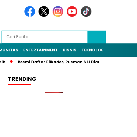
MUNITAS
ENTERTAINMENT
BISNIS
TEKNOLOGI
POLITIK
PE
Resmi Daftar Pilkades, Rusman S.H Diantar Sekitar 1.000 Warga 
TRENDING