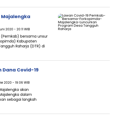
 Majalengka
uni 2020 - 20:11 WIB
n (Pemkab) bersama unsur
rkopimda) Kabupaten
angguh Raharja (DTR) di
n Dana Covid-19
Mei 2020 - 19:06 WIB
Majalengka akan
 Majalengka dalam
ukan sebagai langkah