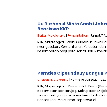
Uu Ruzhanul Minta Santri Jabar
Beasiswa KKP
Berita
|
Majalengka
|
Pemerintahan
| Jumat, 7 A
RJN, Majalengka -Wakil Gubernur Jawa Ba
mengatakan, Kementerian Kelautan dan
kesempatan bagi para santri untuk mela
Pemdes Cipeundeuy Bangun Pa
Cirebon
|
Majalengka
| Kamis, 16 Juli 2020 - 22:3
RJN, Majalengka – Pemerintah Desa (Pe
Kecamatan Bantarujeg, Kabupaten Maj
tradisional, yang lokasinya berada di jal
Bantarujeg-Malausma, tepatnya di…