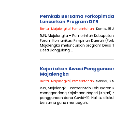
Pemkab Bersama Forkopimda
Luncurkan Program DTR
Berita
|
Majalengka
|
Pemerintahan
| Kamis, 25 J
RJN, Majalengka – Pemerintah Kabupate
Forum Komunikasi Pimpinan Daerah (Fo
Majalengka meluncurkan program Desa T
Desa Liangjulang,…
Kejari akan Awasi Penggunaa
Majalengka
Berita
|
Majalengka
|
Pemerintahan
| Selasa, 12 
RJN, Majalengk – Pemerintah Kabupaten 
menggandeng Kejaksaan Negeri (Kejari)
penggunaan dana Covid-19. Hal itu dilak
bersama guna mencegah…