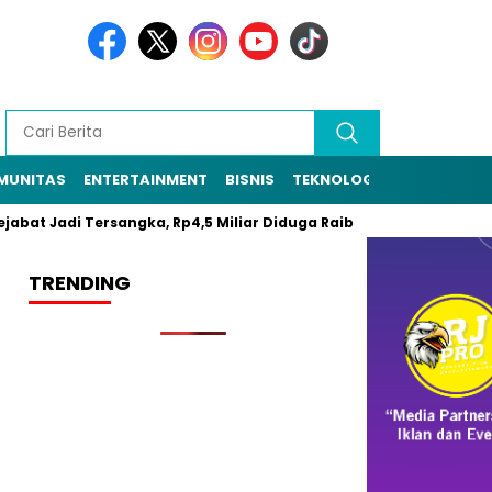
MUNITAS
ENTERTAINMENT
BISNIS
TEKNOLOGI
POLITIK
PE
at Jadi Tersangka, Rp4,5 Miliar Diduga Raib
Resmi Daftar Pil
TRENDING