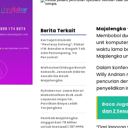
Majalengka
Berita Terkait
Membobol dua
Kertajati Disindir
unit komputer
“Peuteuy Selong”, Pakar
waktu lama ba
ITB: Bandara Gagah Tak
Ada Penumpang, Ya
Majalengka u
Percuma!
Dalam konfere
Mahasiswi Diduga Bunuh
Kekasih, Jenazah Dikirim
Willy Andria
Sendiri ke RSUD
Majalengka
pencurian den
penyelidikan 
Pj Gubernur Jawa Barat
Maksimalkan BIJB Jadi
Layanan Importir,
Baca Juga 
Pastikan Biaya Lebih
Terjangkau
dan Z Ses
Pemkab Majalengka
Anggarkan 78 Miliar
“Dari laporan
untuk mengaji 1.197 PPPK