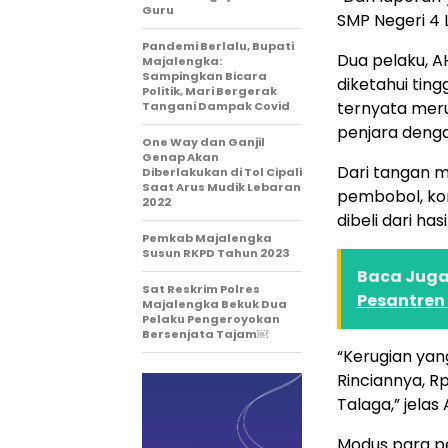
Guru
SMP Negeri 4 L
Pandemi Berlalu, Bupati
Dua pelaku, A
Majalengka:
Sampingkan Bicara
diketahui ting
Politik, Mari Bergerak
ternyata meru
Tangani Dampak Covid
penjara denga
One Way dan Ganjil
Genap Akan
Dari tangan m
Diberlakukan di Tol Cipali
Saat Arus Mudik Lebaran
pembobol, kom
2022
dibeli dari ha
Pemkab Majalengka
Susun RKPD Tahun 2023
Baca Juga 
Sat Reskrim Polres
Pesantren
Majalengka Bekuk Dua
Pelaku Pengeroyokan
Bersenjata Tajam￼
“Kerugian yan
Rinciannya, Rp
Talaga,” jelas 
Modus para p