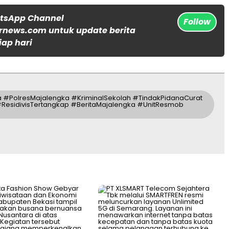
atsApp Channel
Follow
rnews.com untuk update berita
iap hari
#PolresMajalengka #KriminalSekolah #TindakPidanaCurat
#ResidivisTertangkap #BeritaMajalengka #UnitResmob