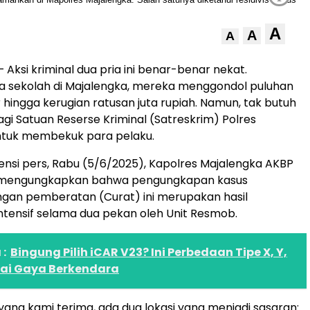
A
A
A
– Aksi kriminal dua pria ini benar-benar nekat.
 sekolah di Majalengka, mereka menggondol puluhan
 hingga kerugian ratusan juta rupiah. Namun, tak butuh
gi Satuan Reserse Kriminal (Satreskrim) Polres
ntuk membekuk para pelaku.
nsi pers, Rabu (5/6/2025), Kapolres Majalengka AKBP
n mengungkapkan bahwa pengungkapan kasus
gan pemberatan (Curat) ini merupakan hasil
intensif selama dua pekan oleh Unit Resmob.
:
Bingung Pilih iCAR V23? Ini Perbedaan Tipe X, Y,
uai Gaya Berkendara
 yang kami terima, ada dua lokasi yang menjadi sasaran: