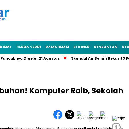
IONAL
SERBA SERBI
RAMADHAN
KULINER
KESEHATAN
KO
caknya Digelar 21 Agustus
Skandal Air Bersih Bekasi! 3 Pejab
mbuhan! Komputer Raib, Sekolah
i