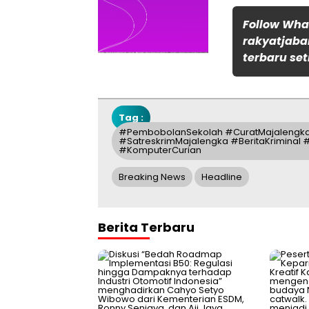
Follow Wh
rakyatjaba
terbaru set
Tag :
#PembobolanSekolah #CuratMajalengka 
#SatreskrimMajalengka #BeritaKriminal 
#KomputerCurian
Breaking News
Headline
Berita Terbaru