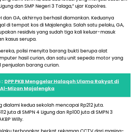
igung dan SMP Negeri 3 Talaga,” ujar Kapolres.
H dan GA, akhirnya berhasil diamankan. Keduanya
gal di tempat kos di Majalengka. Salah satu pelaku, GA,
pakan residivis yang sudah tiga kali keluar-masuk
n kasus serupa.
ereka, polisi menyita barang bukti berupa alat
puter hasil curian, dan satu unit sepeda motor yang
sil penjualan barang curian.
:
DPP PKB Menggelar Halaqoh Ulama Rakyat di
 Al-Mizan Majalengka
g dialami kedua sekolah mencapai Rp212 juta.
112 juta di SMPN 4 Ligung dan Rp100 juta di SMPN 3
AKBP Willy.
elaku terbongkar berkat rekaman CCTV dari masing-