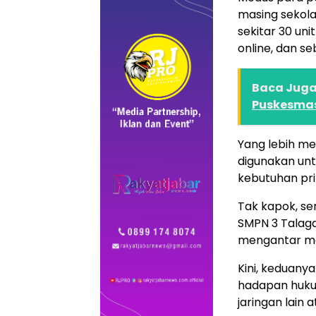
masing sekola
sekitar 30 un
online, dan s
Baca Juga 
Puskesmas
Yang lebih me
digunakan unt
kebutuhan pr
Tak kapok, se
SMPN 3 Talaga
mengantar mere
Kini, keduan
hadapan hukum
jaringan lain