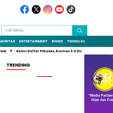
MUNITAS
ENTERTAINMENT
BISNIS
TEKNOLOGI
POLITIK
PE
Resmi Daftar Pilkades, Rusman S.H Diantar Sekitar 1.000 Warg
TRENDING