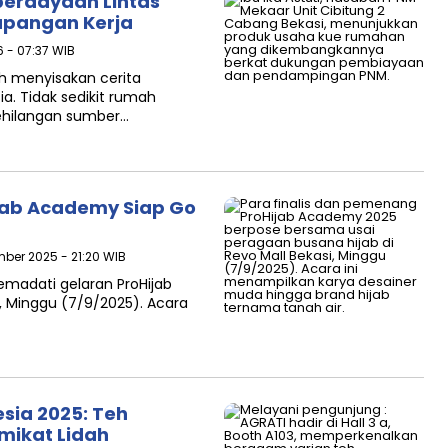
erdayaan Lintas
apangan Kerja
6 - 07:37 WIB
h menyisakan cerita
a. Tidak sedikit rumah
ehilangan sumber…
ijab Academy Siap Go
mber 2025 - 21:20 WIB
emadati gelaran ProHijab
, Minggu (7/9/2025). Acara
esia 2025: Teh
mikat Lidah