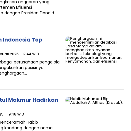
mangkasan anggaran yang
temen Efisiensi
ma dengan Presiden Donald
 Indonesia Top
bruari 2025 - 17:44 WIB
 sebagai perusahaan pengelola
mengukuhkan posisinya
 penghargaan…
Baitul Makmur Hadirkan
25 - 19:48 WIB
 penceramah Habib
ang kondang dengan nama