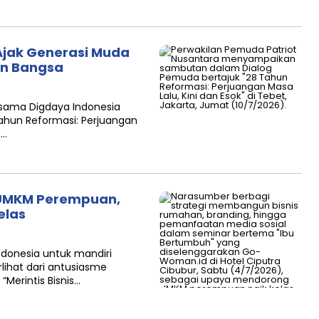
Ajak Generasi Muda
an Bangsa
rsama Digdaya Indonesia
ahun Reformasi: Perjuangan
,…
 UMKM Perempuan,
elas
onesia untuk mandiri
rlihat dari antusiasme
Merintis Bisnis…