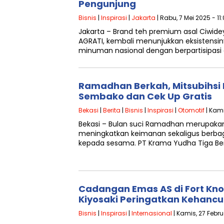
Pengunjung
Bisnis
|
Inspirasi
|
Jakarta
| Rabu, 7 Mei 2025 - 11
Jakarta – Brand teh premium asal Ciwide
AGRATI, kembali menunjukkan eksistensin
minuman nasional dengan berpartisipasi 
Ramadhan Berkah, Mitsubihsi 
Sembako dan Cek Up Gratis
Bekasi
|
Berita
|
Bisnis
|
Inspirasi
|
Otomotif
| Kami
Bekasi – Bulan suci Ramadhan merupak
meningkatkan keimanan sekaligus berbag
kepada sesama. PT Krama Yudha Tiga Ber
Cadangan Emas AS di Fort Kno
Kiyosaki Peringatkan Kehancu
Bisnis
|
Inspirasi
|
Internasional
| Kamis, 27 Febru