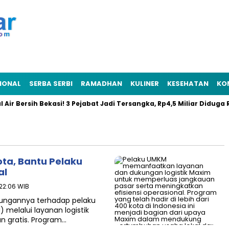
IONAL
SERBA SERBI
RAMADHAN
KULINER
KESEHATAN
KO
ersih Bekasi! 3 Pejabat Jadi Tersangka, Rp4,5 Miliar Diduga Raib
ta, Bantu Pelaku
al
 22:06 WIB
ungannya terhadap pelaku
melalui layanan logistik
n gratis. Program…