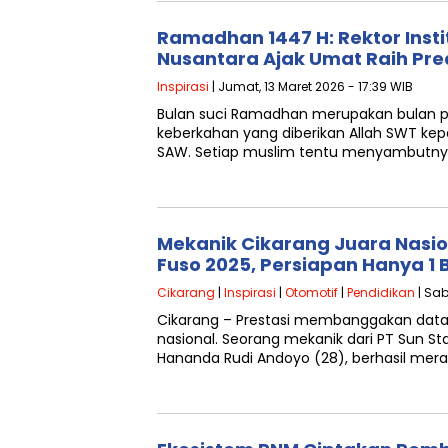
Ramadhan 1447 H: Rektor Inst
Nusantara Ajak Umat Raih Pr
Inspirasi
| Jumat, 13 Maret 2026 - 17:39 WIB
Bulan suci Ramadhan merupakan bulan 
keberkahan yang diberikan Allah SWT 
SAW. Setiap muslim tentu menyambutn
Mekanik Cikarang Juara Nasion
Fuso 2025, Persiapan Hanya 1 
Cikarang
|
Inspirasi
|
Otomotif
|
Pendidikan
| Sab
Cikarang – Prestasi membanggakan datan
nasional. Seorang mekanik dari PT Sun St
Hananda Rudi Andoyo (28), berhasil mera