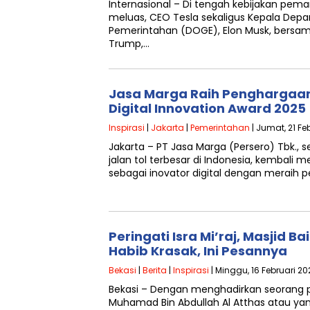
Internasional – Di tengah kebijakan pe
meluas, CEO Tesla sekaligus Kepala Depar
Pemerintahan (DOGE), Elon Musk, bersa
Trump,…
Jasa Marga Raih Penghargaan
Digital Innovation Award 2025
Inspirasi
|
Jakarta
|
Pemerintahan
| Jumat, 21 Fe
Jakarta – PT Jasa Marga (Persero) Tbk.,
jalan tol terbesar di Indonesia, kembali 
sebagai inovator digital dengan meraih
Peringati Isra Mi’raj, Masjid 
Habib Krasak, Ini Pesannya
Bekasi
|
Berita
|
Inspirasi
| Minggu, 16 Februari 20
Bekasi – Dengan menghadirkan seorang
Muhamad Bin Abdullah Al Atthas atau y