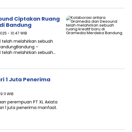
ound Ciptakan Ruang
 di Bandung
2025 - 10:47 WIB
 telah melahirkan sebuah
 BandungBandung –
 telah melahirkan sebuah…
ri 1 Juta Penerima
9:11 WIB
aan perempuan PT XL Axiata
ari 1 juta penerima manfaat.