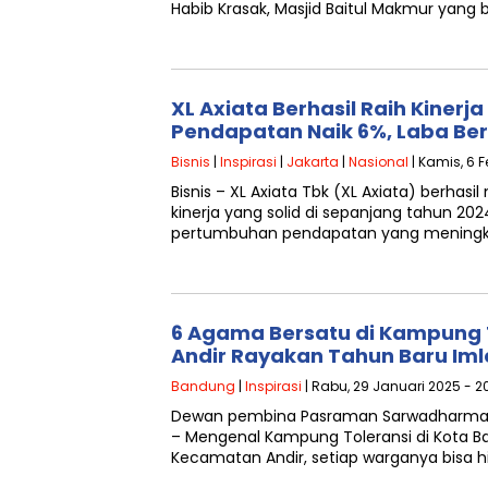
Habib Krasak, Masjid Baitul Makmur yang
XL Axiata Berhasil Raih Kinerja
Pendapatan Naik 6%, Laba Ber
Bisnis
|
Inspirasi
|
Jakarta
|
Nasional
| Kamis, 6 F
Bisnis – XL Axiata Tbk (XL Axiata) berhas
kinerja yang solid di sepanjang tahun 2
pertumbuhan pendapatan yang mening
6 Agama Bersatu di Kampung 
Andir Rayakan Tahun Baru Iml
Bandung
|
Inspirasi
| Rabu, 29 Januari 2025 - 2
Dewan pembina Pasraman Sarwadharma, 
– Mengenal Kampung Toleransi di Kota B
Kecamatan Andir, setiap warganya bisa 