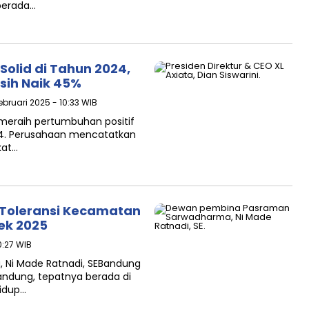
 berada…
 Solid di Tahun 2024,
sih Naik 45%
ebruari 2025 - 10:33 WIB
il meraih pertumbuhan positif
024. Perusahaan mencatatkan
kat…
Toleransi Kecamatan
ek 2025
0:27 WIB
Ni Made Ratnadi, SEBandung
andung, tepatnya berada di
hidup…