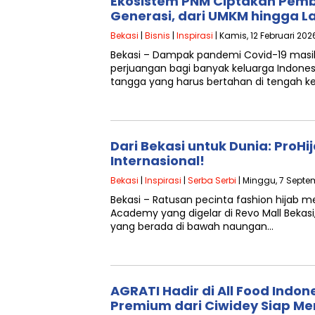
Ekosistem PNM Ciptakan Pemb
Generasi, dari UMKM hingga L
Bekasi
|
Bisnis
|
Inspirasi
| Kamis, 12 Februari 202
Bekasi – Dampak pandemi Covid-19 masi
perjuangan bagi banyak keluarga Indonesi
tangga yang harus bertahan di tengah k
Dari Bekasi untuk Dunia: ProH
Internasional!
Bekasi
|
Inspirasi
|
Serba Serbi
| Minggu, 7 Septe
Bekasi – Ratusan pecinta fashion hijab m
Academy yang digelar di Revo Mall Bekasi
yang berada di bawah naungan…
AGRATI Hadir di All Food Indon
Premium dari Ciwidey Siap Me