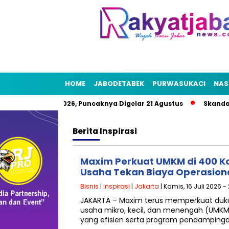
HOME
JABODETABEK
PURWASUKACI
NAS
yat HUT RI 2026, Puncaknya Digelar 21 Agustus
Skandal Air B
Berita
Inspirasi
Maxim Perkuat UMKM di 400 Ko
Usaha Tekan Biaya Operasion
Bisnis
|
Inspirasi
|
Jakarta
| Kamis, 16 Juli 2026 -
JAKARTA – Maxim terus memperkuat duk
usaha mikro, kecil, dan menengah (UMKM) 
yang efisien serta program pendampinga