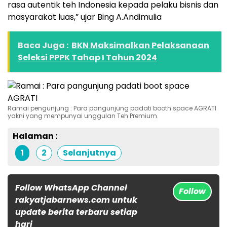
rasa autentik teh Indonesia kepada pelaku bisnis dan
masyarakat luas,” ujar Bing A.Andimulia
Baca Juga :
BKN Maksimalkan Pelaksanaan
Seleksi PPPK Tahap I Tahun 2024
Ramai pengunjung : Para pangunjung padati booth space AGRATI
yakni yang mempunyai unggulan Teh Premium.
Halaman :
1
2
Selanjutnya
Follow WhatsApp Channel
Follow
rakyatjabarnews.com untuk
update berita terbaru setiap
hari