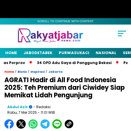
SCROLL TO CONTINUE WITH CONTENT
HOME
JABODETABEK
PURWASUKACI
NASIONAL
SER
as Porprov
34 OPD Adu Gaya di Panggung Bekasi
Pemka
/
/
/
Home
Bisnis
Inspirasi
Jakarta
AGRATI Hadir di All Food Indonesia
2025: Teh Premium dari Ciwidey Siap
Memikat Lidah Pengunjung
Abdul Aziz
- Redaksi
Rabu, 7 Mei 2025
- 11:01 WIB