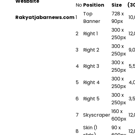
Wesbsite
No
Position
Size
(3
Top
728 x
Rakyatjabarnews.com
1
10
Banner
90px
300 x
2
Right 1
12
250px
300 x
3
Right 2
9,
250px
300 x
4
Right 3
5,
250px
300 x
5
Right 4
4,
250px
300 x
6
Right 5
3,
250px
160 x
7
Skyscraper
12
600px
Skin (1
90 x
8
12