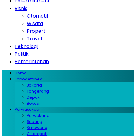
Entertainment
Bisnis
Otomotif
Wisata
Properti
Travel
Teknologi
Politik
Pemerintahan
Home
Jabodetabek
Jakarta
Tangerang
Depok
Bekasi
Purwasukaci
Purwakarta
Subang
Karawang
Cikampek