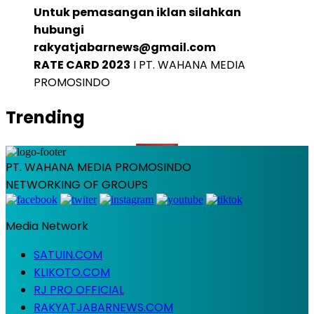
Untuk pemasangan iklan silahkan
hubungi
rakyatjabarnews@gmail.com
RATE CARD 2023
I PT. WAHANA MEDIA
PROMOSINDO
Trending
PT. WAHANA MEDIA PROMOSINDO
NETWORKING OF GROUPS
Media Network
SATUIN.COM
KLIKOTO.COM
RJ PRO OFFICIAL
RAKYATJABARNEWS.COM