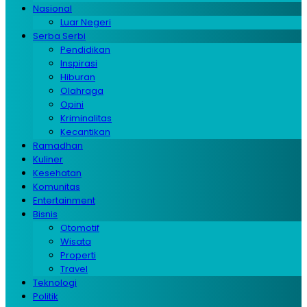
Nasional
Luar Negeri
Serba Serbi
Pendidikan
Inspirasi
Hiburan
Olahraga
Opini
Kriminalitas
Kecantikan
Ramadhan
Kuliner
Kesehatan
Komunitas
Entertainment
Bisnis
Otomotif
Wisata
Properti
Travel
Teknologi
Politik