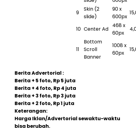
slide)
600px
Skin (2
90 x
9
15
slide)
600px
468 x
10
Center Ad
4,
60px
Bottom
1008 x
11
Scroll
15
60px
Banner
Berita Advertorial :
Berita + 5 foto, Rp 5 juta
Berita + 4 foto, Rp 4 juta
Berita + 3 foto, Rp 3 juta
Berita + 2 foto, Rp 1 juta
Keterangan:
Harga Iklan/Advertorial sewaktu-waktu
bisa berubah.