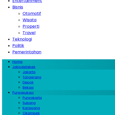
Entertainment
Bisnis
Otomotif
Wisata
Properti
Travel
Teknologi
Politik
Pemerintahan
Home
Jabodetabek
Jakarta
Tangerang
Depok
Bekasi
Purwasukaci
Purwakarta
Subang
Karawang
Cikampek