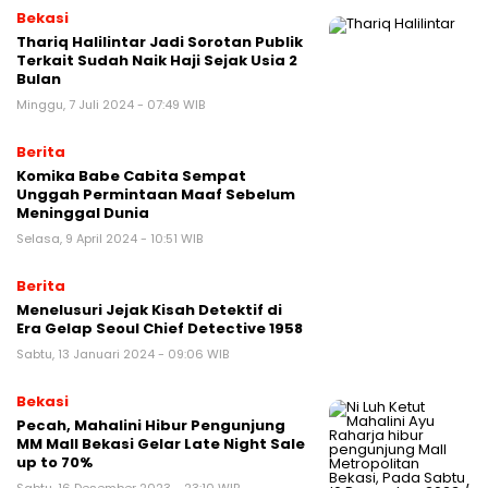
Bekasi
Thariq Halilintar Jadi Sorotan Publik
Terkait Sudah Naik Haji Sejak Usia 2
Bulan
Minggu, 7 Juli 2024 - 07:49 WIB
Berita
Komika Babe Cabita Sempat
Unggah Permintaan Maaf Sebelum
Meninggal Dunia
Selasa, 9 April 2024 - 10:51 WIB
Berita
Menelusuri Jejak Kisah Detektif di
Era Gelap Seoul Chief Detective 1958
Sabtu, 13 Januari 2024 - 09:06 WIB
Bekasi
Pecah, Mahalini Hibur Pengunjung
MM Mall Bekasi Gelar Late Night Sale
up to 70%