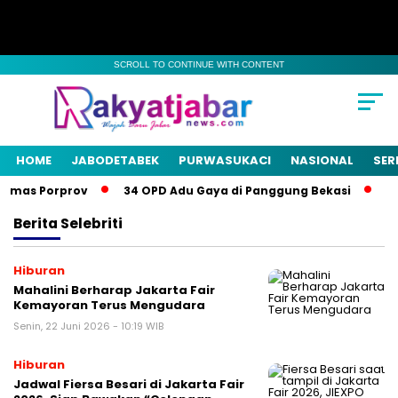
SCROLL TO CONTINUE WITH CONTENT
HOME
JABODETABEK
PURWASUKACI
NASIONAL
SER
Emas Porprov
34 OPD Adu Gaya di Panggung Bekasi
Pem
Berita
Selebriti
Hiburan
Mahalini Berharap Jakarta Fair
Kemayoran Terus Mengudara
Senin, 22 Juni 2026 - 10:19 WIB
Hiburan
Jadwal Fiersa Besari di Jakarta Fair