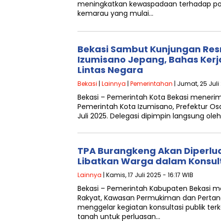
meningkatkan kewaspadaan terhadap p
kemarau yang mulai…
Bekasi Sambut Kunjungan Resm
Izumisano Jepang, Bahas Kerj
Lintas Negara
Bekasi
|
Lainnya
|
Pemerintahan
| Jumat, 25 Juli
Bekasi – Pemerintah Kota Bekasi menerim
Pemerintah Kota Izumisano, Prefektur Os
Juli 2025. Delegasi dipimpin langsung ole
TPA Burangkeng Akan Diperlu
Libatkan Warga dalam Konsult
Lainnya
| Kamis, 17 Juli 2025 - 16:17 WIB
Bekasi – Pemerintah Kabupaten Bekasi m
Rakyat, Kawasan Permukiman dan Pertan
menggelar kegiatan konsultasi publik te
tanah untuk perluasan…