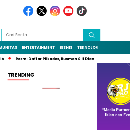
MUNITAS
ENTERTAINMENT
BISNIS
TEKNOLOGI
POLITIK
PE
Resmi Daftar Pilkades, Rusman S.H Diantar Sekitar 1.000 Warga 
TRENDING