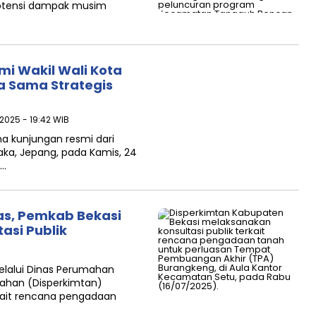
otensi dampak musim
i Wakil Wali Kota
a Sama Strategis
 2025 - 19:42 WIB
a kunjungan resmi dari
aka, Jepang, pada Kamis, 24
h…
as, Pemkab Bekasi
asi Publik
elalui Dinas Perumahan
ahan (Disperkimtan)
rkait rencana pengadaan