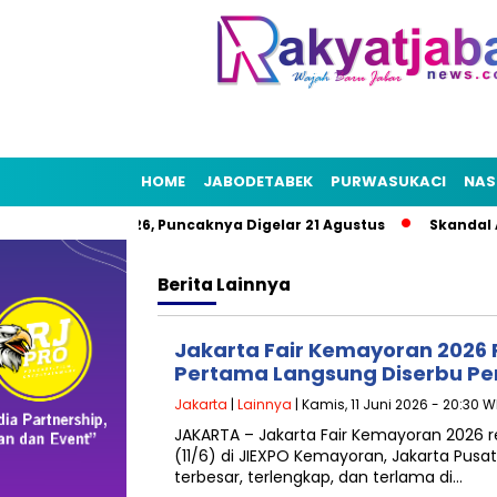
HOME
JABODETABEK
PURWASUKACI
NAS
t HUT RI 2026, Puncaknya Digelar 21 Agustus
Skandal Air Ber
Berita
Lainnya
Jakarta Fair Kemayoran 2026 
Pertama Langsung Diserbu P
Jakarta
|
Lainnya
| Kamis, 11 Juni 2026 - 20:30 W
JAKARTA – Jakarta Fair Kemayoran 2026 
(11/6) di JIEXPO Kemayoran, Jakarta Pusa
terbesar, terlengkap, dan terlama di…