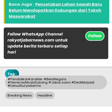
Baca Juga :
Pencetakan Lahan Sawah Baru
Belum Mendapatkan Dukungan dari Tokoh
Masyarakat
Follow WhatsApp Channel
Follow
rakyatjabarnews.com untuk
update berita terbaru setiap
hari
Tag :
#PendidikanKarakter #BelaNegara
#GenerasiMudaSubang #JabarJuara #DediMulyadi
#LanudSuryadarma
Breaking News
Headline