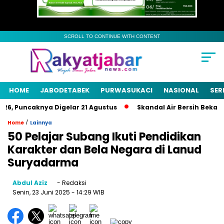
SCROLL TO CONTINUE WITH CONTENT
HOME
JABODETABEK
PURWASUKACI
NASIONAL
SER
, Puncaknya Digelar 21 Agustus
Skandal Air Bersih Bekasi! 3
/
Home
Lainnya
50 Pelajar Subang Ikuti Pendidikan
Karakter dan Bela Negara di Lanud
Suryadarma
Abdul Aziz
- Redaksi
Senin, 23 Juni 2025
- 14:29 WIB