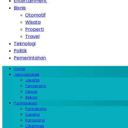
Entertainment
Bisnis
Otomotif
Wisata
Properti
Travel
Teknologi
Politik
Pemerintahan
Home
Jabodetabek
Jakarta
Tangerang
Depok
Bekasi
Purwasukaci
Purwakarta
Subang
Karawang
Cikampek