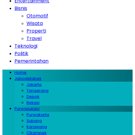
Entertainment
Bisnis
Otomotif
Wisata
Properti
Travel
Teknologi
Politik
Pemerintahan
Home
Jabodetabek
Jakarta
Tangerang
Depok
Bekasi
Purwasukaci
Purwakarta
Subang
Karawang
Cikampek