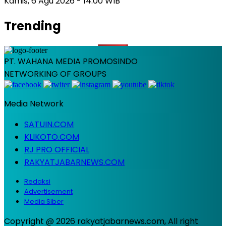
Kamis, 6 Agu 2026 - 14:00 WIB
Trending
PT. WAHANA MEDIA PROMOSINDO
NETWORKING OF GROUPS
Media Network
SATUIN.COM
KLIKOTO.COM
RJ PRO OFFICIAL
RAKYATJABARNEWS.COM
Redaksi
Advertisement
Media Siber
Copyright @ 2026 rakyatjabarnews.com, All right