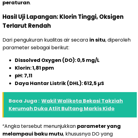
peraturan
.
Hasil Uji Lapangan: Klorin Tinggi, Oksigen
Terlarut Rendah
Dari pengukuran kualitas air secara
in situ
, diperoleh
parameter sebagai berikut:
Dissolved Oxygen (DO): 0,5 mg/L
Klorin: 1,81 ppm
pH: 7,11
Daya Hantar Listrik (DHL): 612,5 µS
Baca Juga :
Wakil Walikota Bekasi Takziah
Kerumah Duka Atlit Bultang Markis Kido
“Angka tersebut menunjukkan
parameter yang
melampaui baku mutu
, khususnya DO yang