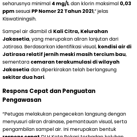
seharusnya minimal
4 mg/L
dan klorin maksimal
0,03
ppm
sesuai
PP Nomor 22 Tahun 2021
,” jelas
Kiswatiningsih.
Sampel air diambil di
Kali Citra, Kelurahan
Jakasetia
, yang merupakan aliran lanjutan dari
Jatirasa. Berdasarkan identifikasi visual,
kondisi air di
Jatirasa relatif jernih meski masih tercium bau
,
sementara
cemaran terakumulasi di wilayah
Jakasetia
dan diperkirakan telah berlangsung
sekitar dua hari
.
Respons Cepat dan Penguatan
Pengawasan
“Petugas melakukan pengecekan langsung dengan
menyusuri aliran drainase, pemantauan visual, serta
pengambilan sampel air. Ini merupakan bentuk
respons cepat
DLH Kota Bekasi terhadap keluhan