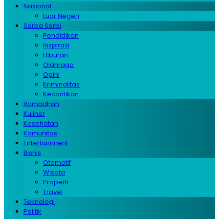
Nasional
Luar Negeri
Serba Serbi
Pendidikan
Inspirasi
Hiburan
Olahraga
Opini
Kriminalitas
Kecantikan
Ramadhan
Kuliner
Kesehatan
Komunitas
Entertainment
Bisnis
Otomotif
Wisata
Properti
Travel
Teknologi
Politik