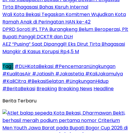
Tirta Bhagasasi Bahas Kisruh Internal
Wali Kota Bekasi Tegaskan Komitmen Wujudkan Kota
Ramah Anak di Peringatan HAN ke-42
DPRD Soroti IPL TPA Burangkeng Belum Beroperasi, Plt
Bupati Panggil DCKTR dan DLH
AEZ “Pusing” Saat Dipanggil! Eks Dirut Tirta Bhagasasi
Mangkir di Kasus Korupsi Rp4,5 M
Tag :
#DLHKotaBekasi #PencemaranLingkungan
#KualitasAir #Jatiasih #Jakastetia #KaliJakamulya
#KaliCitra #BekasiSelatan #LingkunganHidup
#BeritaBekasi
Breaking
Breaking News
Headline
Berita Terbaru