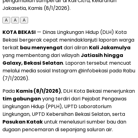
pengambilan sampel air di Kali Citra, Kelurahan
Jakasetia, Kamis (8/1/2026).
A
A
A
KOTA BEKASI
— Dinas Lingkungan Hidup (DLH) Kota
Bekasi bergerak cepat menindaklanjuti laporan warga
terkait
bau menyengat
dari aliran
Kali Jakamulya
yang membentang dari wilayah
Jatiasih hingga
Galaxy, Bekasi Selatan
. Laporan tersebut mencuat
melalui media sosial Instagram @infobekasi pada Rabu
(7/1/2026).
Pada
Kamis (8/1/2026)
, DLH Kota Bekasi menerjunkan
tim gabungan
yang terdiri dari Pejabat Pengawas
Lingkungan Hidup (PPLH), UPTD Laboratorium
Lingkungan, UPTD Kebersihan Bekasi Selatan, serta
Pasukan Katak
untuk menelusuri sumber bau dan
dugaan pencemaran di sepanjang saluran air.