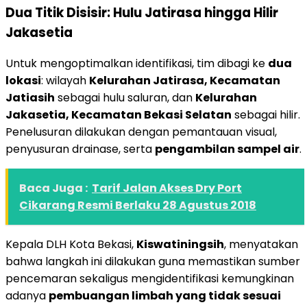
Dua Titik Disisir: Hulu Jatirasa hingga Hilir
Jakasetia
Untuk mengoptimalkan identifikasi, tim dibagi ke
dua
lokasi
: wilayah
Kelurahan Jatirasa, Kecamatan
Jatiasih
sebagai hulu saluran, dan
Kelurahan
Jakasetia, Kecamatan Bekasi Selatan
sebagai hilir.
Penelusuran dilakukan dengan pemantauan visual,
penyusuran drainase, serta
pengambilan sampel air
.
Baca Juga :
Tarif Jalan Akses Dry Port
Cikarang Resmi Berlaku 28 Agustus 2018
Kepala DLH Kota Bekasi,
Kiswatiningsih
, menyatakan
bahwa langkah ini dilakukan guna memastikan sumber
pencemaran sekaligus mengidentifikasi kemungkinan
adanya
pembuangan limbah yang tidak sesuai