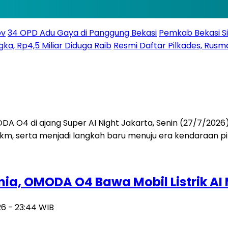
ov
34 OPD Adu Gaya di Panggung Bekasi
Pemkab Bekasi Si
gka, Rp4,5 Miliar Diduga Raib
Resmi Daftar Pilkades, Rusma
ia, OMODA O4 Bawa Mobil Listrik A
026 - 23:44 WIB