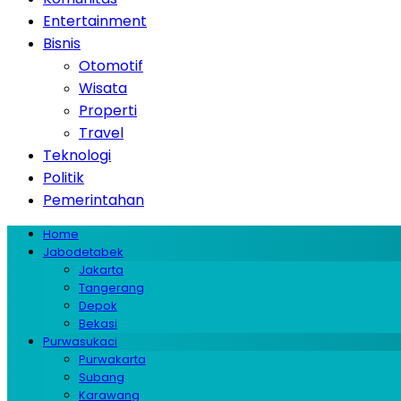
Entertainment
Bisnis
Otomotif
Wisata
Properti
Travel
Teknologi
Politik
Pemerintahan
Home
Jabodetabek
Jakarta
Tangerang
Depok
Bekasi
Purwasukaci
Purwakarta
Subang
Karawang