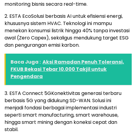
monitoring bisnis secara real-time.
2. ESTA EcoSolusi berbasis AI untuk efisiensi energi,
khususnya sistem HVAC. Teknologi ini mampu
menekan konsumsi listrik hingga 40% tanpa investasi
awal (Zero Capex), sekaligus mendukung target ESG
dan pengurangan emisi karbon.
Baca Juga :
Aksi Ramadan Penuh Toleransi,
FKUB Bekasi Tebar 10.000 Takjil untuk
Pengendara
3. ESTA Connect 5GKonektivitas generasi terbaru
berbasis 5G yang didukung SD-WAN. Solusi ini
menjadi fondasi berbagai implementasi industri
seperti smart manufacturing, smart warehouse,
hingga smart mining dengan koneksi cepat dan
stabil.