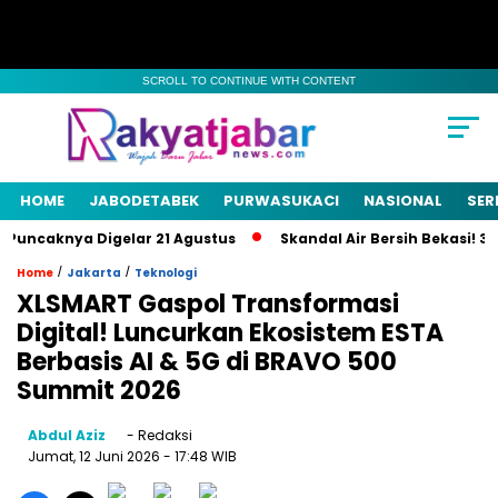
SCROLL TO CONTINUE WITH CONTENT
HOME
JABODETABEK
PURWASUKACI
NASIONAL
SER
Puncaknya Digelar 21 Agustus
Skandal Air Bersih Bekasi! 3 Pe
/
/
Home
Jakarta
Teknologi
XLSMART Gaspol Transformasi
Digital! Luncurkan Ekosistem ESTA
Berbasis AI & 5G di BRAVO 500
Summit 2026
Abdul Aziz
- Redaksi
Jumat, 12 Juni 2026
- 17:48 WIB