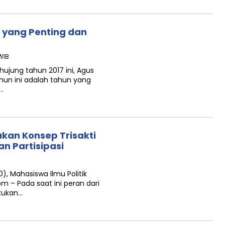
 yang Penting dan
 WIB
ujung tahun 2017 ini, Agus
un ini adalah tahun yang
…
akan Konsep Trisakti
n Partisipasi
), Mahasiswa Ilmu Politik
m – Pada saat ini peran dari
akukan…