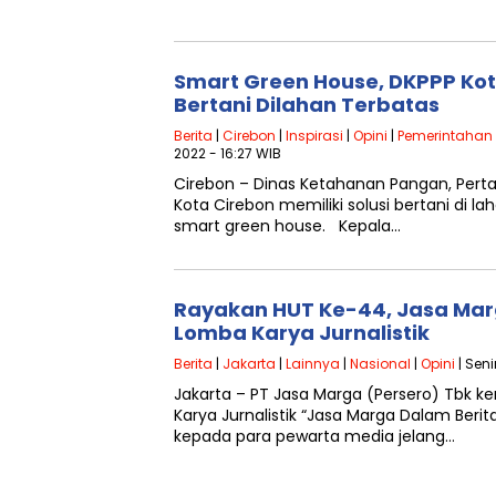
Smart Green House, DKPPP Kot
Bertani Dilahan Terbatas
Berita
|
Cirebon
|
Inspirasi
|
Opini
|
Pemerintahan
2022 - 16:27 WIB
Cirebon – Dinas Ketahanan Pangan, Perta
Kota Cirebon memiliki solusi bertani di la
smart green house. Kepala…
Rayakan HUT Ke-44, Jasa Mar
Lomba Karya Jurnalistik
Berita
|
Jakarta
|
Lainnya
|
Nasional
|
Opini
| Seni
Jakarta – PT Jasa Marga (Persero) Tbk 
Karya Jurnalistik “Jasa Marga Dalam Berit
kepada para pewarta media jelang…