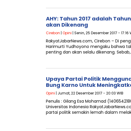
AHY: Tahun 2017 adalah Tahun
akan Dikenang
Cirebon
|
Opini
| Senin, 25 Desember 2017 - 17:16
RakyatJabarNews.com, Cirebon – Di pengh
Harimurti Yudhoyono mengaku bahwa tah
penting dan akan selalu dikenang. Sebab,
Upaya Partai Politik Menggun
Bung Karno Untuk Meningkatka
Opini
| Jumat, 22 Desember 2017 - 20:03 WIB
Penulis : Gilang Esa Mohamad (1406542180
Universitas Indonesia RakyatJabarNews.co
partai politik semakin lemah dalam mel