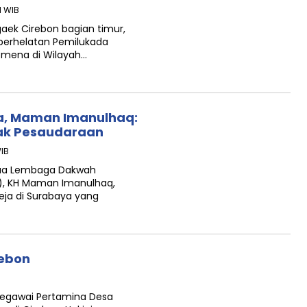
1 WIB
aek Cirebon bagian timur,
 perhelatan Pemilukada
omena di Wilayah…
, Maman Imanulhaq:
sak Pesaudaraan
WIB
tua Lembaga Dakwah
), KH Maman Imanulhaq,
a di Surabaya yang
rebon
 Pegawai Pertamina Desa