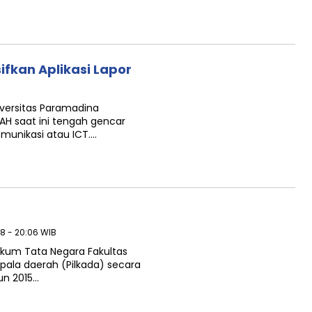
fkan Aplikasi Lapor
niversitas Paramadina
TAH saat ini tengah gencar
munikasi atau ICT….
18 - 20:06 WIB
Hukum Tata Negara Fakultas
pala daerah (Pilkada) secara
un 2015…