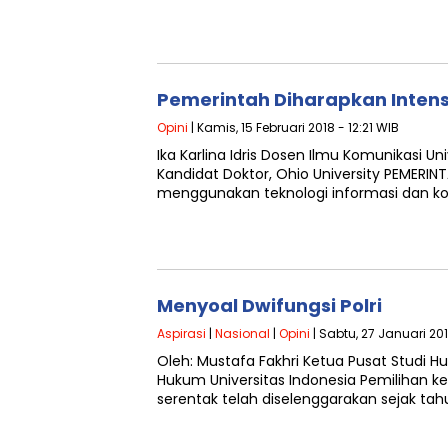
Pemerintah Diharapkan Intensi
Opini
| Kamis, 15 Februari 2018 - 12:21 WIB
Ika Karlina Idris Dosen Ilmu Komunikasi U
Kandidat Doktor, Ohio University PEMERIN
menggunakan teknologi informasi dan ko
Menyoal Dwifungsi Polri
Aspirasi
|
Nasional
|
Opini
| Sabtu, 27 Januari 20
Oleh: Mustafa Fakhri Ketua Pusat Studi 
Hukum Universitas Indonesia Pemilihan ke
serentak telah diselenggarakan sejak tah