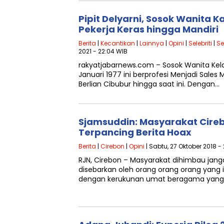
Pipit Delyarni, Sosok Wanita K
Pekerja Keras hingga Mandiri
Berita
|
Kecantikan
|
Lainnya
|
Opini
|
Selebriti
|
Se
2021 - 22:04 WIB
rakyatjabarnews.com – Sosok Wanita Kel
Januari 1977 ini berprofesi Menjadi Sales
Berlian Cibubur hingga saat ini. Dengan…
Sjamsuddin: Masyarakat Cire
Terpancing Berita Hoax
Berita
|
Cirebon
|
Opini
| Sabtu, 27 Oktober 2018 - 
RJN, Cirebon – Masyarakat dihimbau jang
disebarkan oleh orang orang orang yang 
dengan kerukunan umat beragama yan