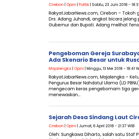
Cirebon
|
Opini
|
Politik
| Sabtu, 23 Juni 2018 - 18:3
RakyatJabarNews.com, Cirebon – Tokoh g
Drs. Adang Juhandi, angkat bicara jelang
Gubernur dan Bupati. Adang melihat fen
Pengeboman Gereja Surabaya
Ada Skenario Besar untuk Ru
Majalengka
|
Opini
| Minggu, 13 Mei 2018 - 18:41 
RakyatJabarNews.com, Majalengka – Ke
Pengurus Besar Nahdatul Ulama (LD PBNU
mengecam keras pengebomam tiga gerej
menewaskan…
Sejarah Desa Sindang Laut Ci
Cirebon
|
Opini
| Jumat, 6 April 2018 - 21:37 WIB
Oleh: Sungkawa Diharto, salah satu Staf