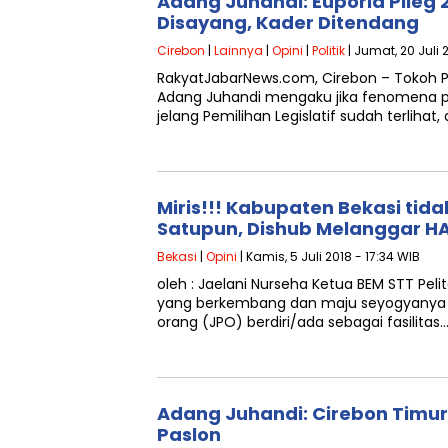
Adang Juhandi: Euporia Pileg 
Disayang, Kader Ditendang
Cirebon
|
Lainnya
|
Opini
|
Politik
| Jumat, 20 Juli 
RakyatJabarNews.com, Cirebon – Tokoh Pol
Adang Juhandi mengaku jika fenomena po
jelang Pemilihan Legislatif sudah terlih
Miris!!! Kabupaten Bekasi tida
Satupun, Dishub Melanggar H
Bekasi
|
Opini
| Kamis, 5 Juli 2018 - 17:34 WIB
oleh : Jaelani Nurseha Ketua BEM STT Pel
yang berkembang dan maju seyogyanya
orang (JPO) berdiri/ada sebagai fasilitas
Adang Juhandi: Cirebon Timur
Paslon