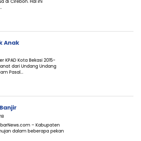
 di Cirebon. Hal ini
…
k Anak
er KPAD Kota Bekasi 2015-
manat dari Undang Undang
alam Pasal…
Banjir
WIB
JabarNews.com – Kabupaten
s hujan dalam beberapa pekan