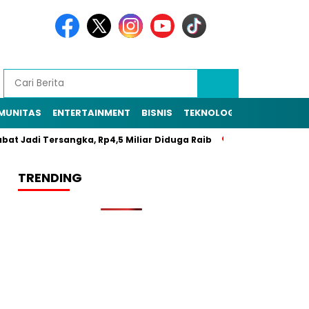
MUNITAS
ENTERTAINMENT
BISNIS
TEKNOLOGI
POLITIK
PE
adi Tersangka, Rp4,5 Miliar Diduga Raib
Resmi Daftar Pilkades
TRENDING