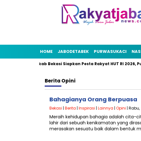
HOME
JABODETABEK
PURWASUKACI
NAS
i
Pemkab Bekasi Siapkan Pesta Rakyat HUT RI 2026, Puncakn
Berita
Opini
Bahagianya Orang Berpuasa
Bekasi
|
Berita
|
Inspirasi
|
Lainnya
|
Opini
| Rabu,
Meraih kehidupan bahagia adalah cita-ci
lahir dari sebuah kenikamatan yang dira
merasakan sesuatu baik dalam bentuk m