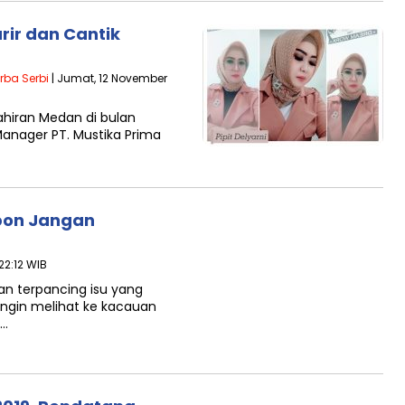
arir dan Cantik
rba Serbi
| Jumat, 12 November
ahiran Medan di bulan
 Manager PT. Mustika Prima
bon Jangan
22:12 WIB
an terpancing isu yang
ingin melihat ke kacauan
g…