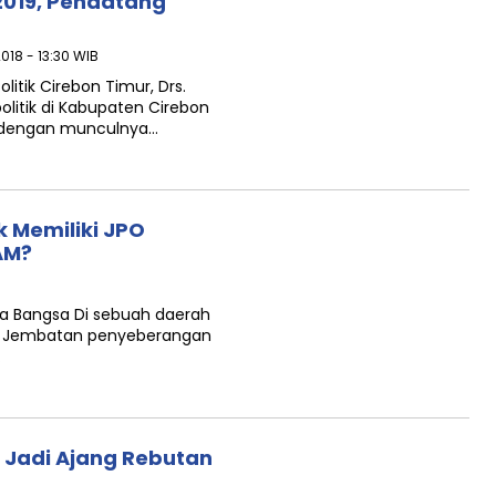
2019, Pendatang
2018 - 13:30 WIB
itik Cirebon Timur, Drs.
litik di Kabupaten Cirebon
at, dengan munculnya…
k Memiliki JPO
AM?
ita Bangsa Di sebuah daerah
 Jembatan penyeberangan
…
 Jadi Ajang Rebutan