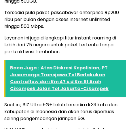
hingga 500GB.
Tersedia pula paket pascabayar enterprise Rp200
ribu per bulan dengan akses internet unlimited
hingga 500 Mbps.
Layanan ini juga dilengkapi fitur instant roaming di
lebih dari 75 negara untuk paket tertentu tanpa
perlu aktivasi tambahan.
Baca Juga :
Atas Diskresi Kepolisian, PT
Jasamarga Transjawa Tol Berlakukan
Contraflow dari Km 47 s.d Km 61 Arah
Cikampek Jalan Tol Jakarta-Cikampek
Saat ini, BIZ Ultra 5G+ telah tersedia di 33 kota dan
kabupaten di Indonesia dan akan terus diperluas
seiring pengembangan jaringan 5G.