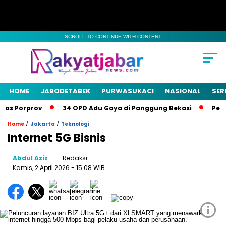
SCROLL TO CONTINUE WITH CONTENT
HOME
JABODETABEK
PURWASUKACI
NASIONAL
SER
as Porprov
34 OPD Adu Gaya di Panggung Bekasi
Pemka
/
/
Home
Jakarta
Teknologi
Internet 5G Bisnis
Abdul Aziz
- Redaksi
Kamis, 2 April 2026
- 15:08 WIB
i