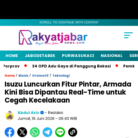
SCROLL TO CONTINUE WITH CONTENT
HOME
JABODETABEK
PURWASUKACI
NASIONAL
SER
orprov
34 OPD Adu Gaya di Panggung Bekasi
Pemkab Be
/
/
/
Home
Bisnis
Otomotif
Teknologi
Isuzu Luncurkan Fitur Pintar, Armada
Kini Bisa Dipantau Real-Time untuk
Cegah Kecelakaan
Abdul Aziz
- Redaksi
Jumat, 19 Juni 2026
- 06:43 WIB