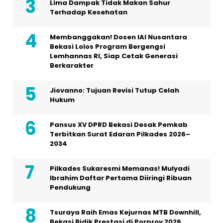
Lima Dampak Tidak Makan Sahur
Terhadap Kesehatan
Membanggakan! Dosen IAI Nusantara
Bekasi Lolos Program Bergengsi
Lemhannas RI, Siap Cetak Generasi
Berkarakter
Jiovanno: Tujuan Revisi Tutup Celah
Hukum
Pansus XV DPRD Bekasi Desak Pemkab
Terbitkan Surat Edaran Pilkades 2026–
2034
Pilkades Sukaresmi Memanas! Mulyadi
Ibrahim Daftar Pertama Diiringi Ribuan
Pendukung
Tsuraya Raih Emas Kejurnas MTB Downhill,
Bekasi Bidik Prestasi di Porprov 2026