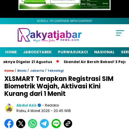
SCROLL TO CONTINUE WITH CONTENT
HOME
JABODETABEK
PURWASUKACI
NASIONAL
SER
ya Digelar 21 Agustus
Skandal Air Bersih Bekasi! 3 Pejabat J
/
/
/
Home
Bisnis
Jakarta
Teknologi
XLSMART Terapkan Registrasi SIM
Biometrik Wajah, Aktivasi Kini
Kurang dari 1 Menit
Abdul Aziz
- Redaksi
Rabu, 4 Maret 2026
- 20:45 WIB