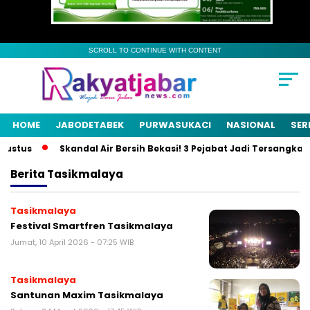
SCROLL TO CONTINUE WITH CONTENT
HOME
JABODETABEK
PURWASUKACI
NASIONAL
SER
stus
Skandal Air Bersih Bekasi! 3 Pejabat Jadi Tersangka, Rp4
Berita
Tasikmalaya
Tasikmalaya
Festival Smartfren Tasikmalaya
Jumat, 10 April 2026 - 07:25 WIB
Tasikmalaya
Santunan Maxim Tasikmalaya