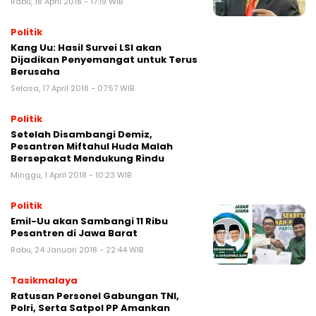
Rabu, 18 April 2018 - 17:19 WIB
Politik
Kang Uu: Hasil Survei LSI akan
Dijadikan Penyemangat untuk Terus
Berusaha
Selasa, 17 April 2018 - 07:57 WIB
Politik
Setelah Disambangi Demiz,
Pesantren Miftahul Huda Malah
Bersepakat Mendukung Rindu
Minggu, 1 April 2018 - 10:23 WIB
Politik
Emil-Uu akan Sambangi 11 Ribu
Pesantren di Jawa Barat
Rabu, 24 Januari 2018 - 22:44 WIB
Tasikmalaya
Ratusan Personel Gabungan TNI,
Polri, Serta Satpol PP Amankan