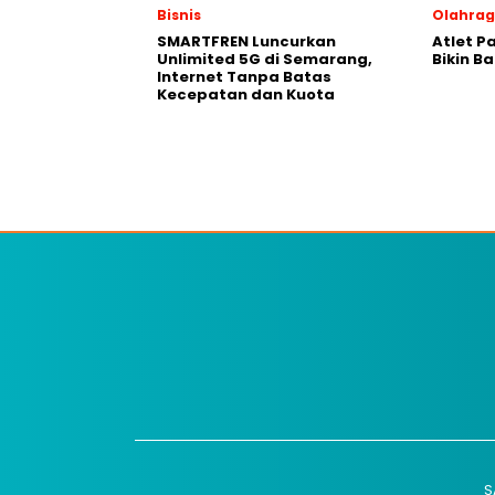
Bisnis
Olahra
SMARTFREN Luncurkan
Atlet P
Unlimited 5G di Semarang,
Bikin B
Internet Tanpa Batas
Kecepatan dan Kuota
S