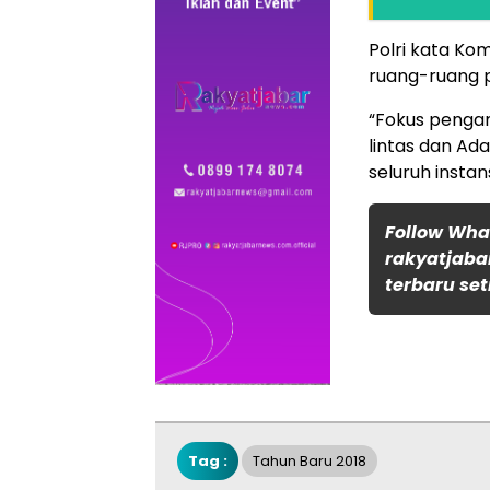
Polri kata Ko
ruang-ruang 
“Fokus penga
lintas dan A
seluruh insta
Follow Wh
rakyatjaba
terbaru set
Tag :
Tahun Baru 2018