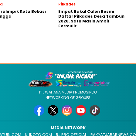
ga
Pilkades
aralimpik Kota Bekasi
Empat Bakal Calon Resmi
angga
Daftar Pilkades Desa Tambun
2026, Satu Masih Ambil
Formulir
PT. WAHANA MEDIA PROMOSINDO
NETWORKING OF GROUPS
MEDIA NETWORK
ATUIN.COM
KLIKOTO.COM
RJ PRO OFFICIAL
RAKYATJABARNEWS.C