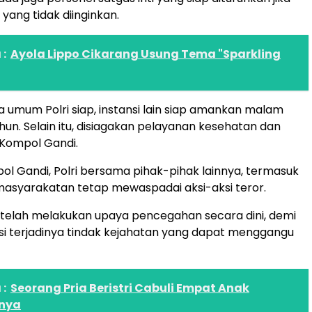
l yang tidak diinginkan.
:
Ayola Lippo Cikarang Usung Tema "Sparkling
ra umum Polri siap, instansi lain siap amankan malam
hun. Selain itu, disiagakan pelayanan kesehatan dan
a Kompol Gandi.
l Gandi, Polri bersama pihak-pihak lainnya, termasuk
masyarakatan tetap mewaspadai aksi-aksi teror.
 telah melakukan upaya pencegahan secara dini, demi
i terjadinya tindak kejahatan yang dapat menggangu
:
Seorang Pria Beristri Cabuli Empat Anak
nya