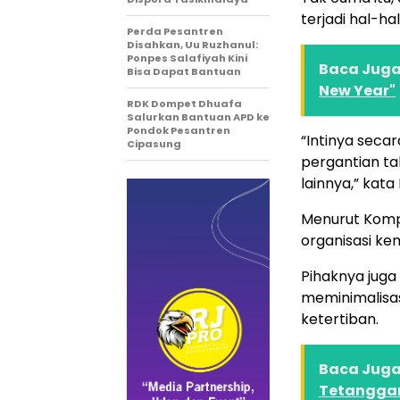
terjadi hal-ha
Perda Pesantren
Disahkan, Uu Ruzhanul:
Ponpes Salafiyah Kini
Baca Juga 
Bisa Dapat Bantuan
New Year"
RDK Dompet Dhuafa
Salurkan Bantuan APD ke
Pondok Pesantren
“Intinya seca
Cipasung
pergantian ta
lainnya,” kat
Menurut Kompo
organisasi ke
Pihaknya juga
meminimalisas
ketertiban.
Baca Juga 
Tetangga