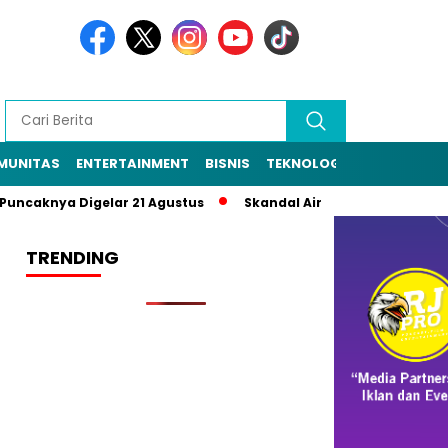
MUNITAS
ENTERTAINMENT
BISNIS
TEKNOLOGI
POLITIK
PE
aknya Digelar 21 Agustus
Skandal Air Bersih Bekasi! 3 Pejab
TRENDING