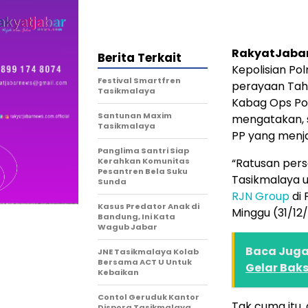
RakyatJaba
Berita Terkait
Kepolisian Po
Festival Smartfren
perayaan Tahu
Tasikmalaya
Kabag Ops Pol
Santunan Maxim
mengatakan, s
Tasikmalaya
PP yang menj
Panglima Santri Siap
Kerahkan Komunitas
“Ratusan pers
Pesantren Bela Suku
Tasikmalaya u
Sunda
RJN Group
di 
Kasus Predator Anak di
Minggu (31/12
Bandung, Ini Kata
Wagub Jabar
Baca Juga 
JNE Tasikmalaya Kolab
Bersama ACT U Untuk
Gelar Baks
Kebaikan
Contol Geruduk Kantor
Tak cuma itu, 
Dispora Tasikmalaya