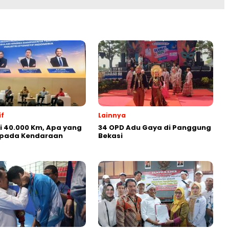
f
Lainnya
ji 40.000 Km, Apa yang
34 OPD Adu Gaya di Panggung
i pada Kendaraan
Bekasi