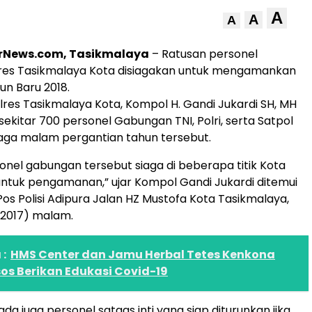
A
A
A
rNews.com, Tasikmalaya
– Ratusan personel
lres Tasikmalaya Kota disiagakan untuk mengamankan
n Baru 2018.
res Tasikmalaya Kota, Kompol H. Gandi Jukardi SH, MH
ekitar 700 personel Gabungan TNI, Polri, serta Satpol
aga malam pergantian tahun tersebut.
onel gabungan tersebut siaga di beberapa titik Kota
ntuk pengamanan,” ujar Kompol Gandi Jukardi ditemui
Pos Polisi Adipura Jalan HZ Mustofa Kota Tasikmalaya,
/2017) malam.
:
HMS Center dan Jamu Herbal Tetes Kenkona
os Berikan Edukasi Covid-19
ada juga personel satgas inti yang siap diturunkan jika