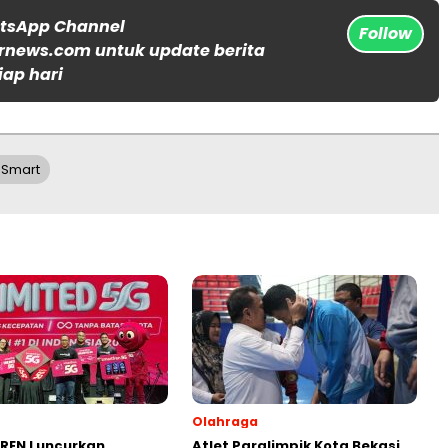
atsApp Channel
Follow
rnews.com untuk update berita
iap hari
 Smart
Olahraga
REN Luncurkan
Atlet Paralimpik Kota Bekasi