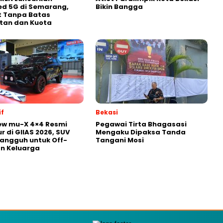
ed 5G di Semarang,
Bikin Bangga
t Tanpa Batas
tan dan Kuota
f
Bekasi
ew mu-X 4×4 Resmi
Pegawai Tirta Bhagasasi
r di GIIAS 2026, SUV
Mengaku Dipaksa Tanda
Tangguh untuk Off-
Tangani Mosi
n Keluarga