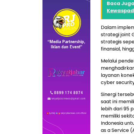
Baca Juga 
Kewaspada
Dalam implem
strategi join
strategis sepe
finansial, hin
Melalui pende
menghadirkan b
layanan konek
cyber security
Sinergi terse
saat ini memil
lebih dari 95 
memiliki sekit
Indonesia untu
as a Service (