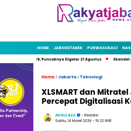
HOME
JABODETABEK
PURWASUKACI
NAS
 HUT RI 2026, Puncaknya Digelar 21 Agustus
Skandal Air Ber
Home
Jakarta
Teknologi
/
/
XLSMART dan Mitratel 
Percepat Digitalisasi 
Abdul Aziz
- Redaksi
Sabtu, 14 Maret 2026
- 15:22 WIB