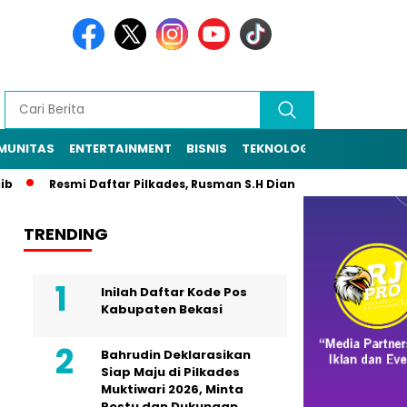
MUNITAS
ENTERTAINMENT
BISNIS
TEKNOLOGI
POLITIK
PE
Resmi Daftar Pilkades, Rusman S.H Diantar Sekitar 1.000 Warga k
TRENDING
Inilah Daftar Kode Pos
Kabupaten Bekasi
Bahrudin Deklarasikan
Siap Maju di Pilkades
Muktiwari 2026, Minta
Restu dan Dukungan