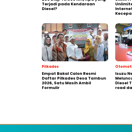
Terjadi pada Kendaraan
Unlimit
Diesel?
Interne
Kecepa
Pilkades
Otomoti
Empat Bakal Calon Resmi
Isuzu N
Daftar Pilkades Desa Tambun
Meluncu
2026, Satu Masih Ambil
Diesel 
Formulir
road da