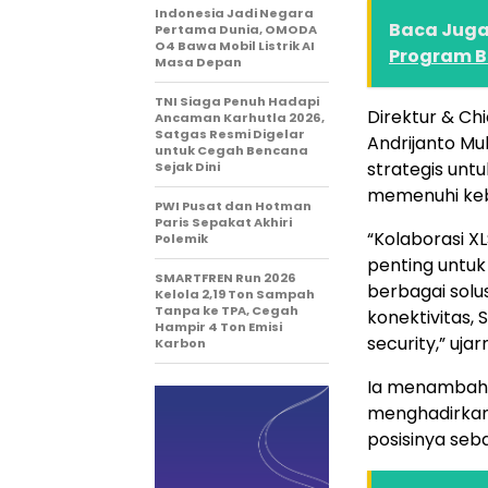
Indonesia Jadi Negara
Baca Juga 
Pertama Dunia, OMODA
O4 Bawa Mobil Listrik AI
Program Bu
Masa Depan
TNI Siaga Penuh Hadapi
Direktur & Chi
Ancaman Karhutla 2026,
Satgas Resmi Digelar
Andrijanto Mu
untuk Cegah Bencana
strategis un
Sejak Dini
memenuhi kebu
PWI Pusat dan Hotman
Paris Sepakat Akhiri
“Kolaborasi X
Polemik
penting untu
SMARTFREN Run 2026
berbagai solu
Kelola 2,19 Ton Sampah
Tanpa ke TPA, Cegah
konektivitas, 
Hampir 4 Ton Emisi
security,” ujar
Karbon
Ia menambahka
menghadirkan
posisinya seba