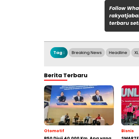
Follow Wh
rakyatjaba
terbaru set
Tag :
Breaking News
Headline
XL
Berita Terbaru
Otomotif
Bisnis
B50 Diuji 40.000 Km, Apa yang
SMARTF