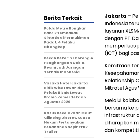
Jakarta
– Per
Berita Terkait
Indonesia ter
Polda Metro Bongkar
layanan XLSMA
Pabrik Tembakau
dengan PT Day
Sintetis di Permukiman
Padat, 4 Pelaku
memperluas pe
Ditangkap
(ICT) bagi pas
Pecah Rekor! XL Borong 4
Penghargaan Ookla,
Kemitraan te
Resmi Jadi Jaringan
Terbaik Indonesia
Kesepahaman (
Relationship O
Vasaka Hotel Jakarta
Mitratel Agus 
Bidik Wisatawan dan
Pelaku Bisnis Lewat
Promo Kemerdekaan
Melalui kolab
Agustus 2026
bersama ke p
Kasus Kecelakaan Maut
infrastruktur 
Cilincing Disorot, Kuasa
diharapkan m
Hukum Pertanyakan
Penahanan Sopir Truk
dan kompetitif
Trailer