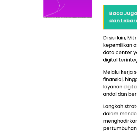
Baca Juga 
dan Lebar
Di sisi lain, 
kepemilikan a
data center y
digital terint
Melalui kerja 
finansial, hi
layanan digita
andal dan ber
Langkah strat
dalam mendoro
menghadirkan
pertumbuhan in