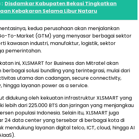
:
Disdamkar Kabupaten Bekasi Tingkatkan
an Kebakaran Selama Libur Nataru
entasinya, kedua perusahaan akan menjalankan
t Go-To-Market (GTM) yang menyasar berbagai sektor
rti kawasan industri, manufaktur, logistik, sektor
gga pemerintahan.
katan ini, XLSMART for Business dan Mitratel akan
erbagai solusi bundling yang terintegrasi, mulai dari
tivitas utama dan cadangan, secure connectivity,
, hingga layanan power as a service.
but didukung oleh kekuatan infrastruktur XLSMART yang
iki lebih dari 225.000 BTS dan jaringan yang menjangkau
persen populasi Indonesia. Selain itu, XLSMART juga
ar 24 data center yang tersebar di berbagai kota di
k mendukung layanan digital telco, ICT, cloud, hingga AI
AIaaS).