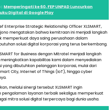
:
Memperingati ke 60, FEP UNPAD Luncurkan
ku Digital di Google Play
ef Enterprise Strategic Relationship Officer XLSMART,
ljono mengatakan bahwa kemitraan ini menjadi langkah
tuk memperkuat daya saing perusahaan dalam
tuhan solusi digital korporasi yang terus berkembang.
LSMART for Business dengan Mitratel menjadi langkah
k meningkatkan kapabilitas kami dalam menyediakan
si yang dibutuhkan pelanggan korporasi, mulai dari
Smart City, Internet of Things (IoT), hingga cyber
nya.
n, melalui sinergi tersebut XLSMART ingin
 pengalaman layanan terbaik sekaligus memperkuat
gai mitra solusi digital terpercaya bagi dunia usaha.