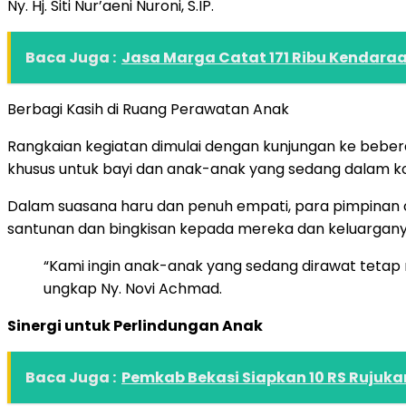
Ny. Hj. Siti Nur’aeni Nuroni, S.IP.
Baca Juga :
Jasa Marga Catat 171 Ribu Kendara
Berbagi Kasih di Ruang Perawatan Anak
Rangkaian kegiatan dimulai dengan kunjungan ke beber
khusus untuk bayi dan anak-anak yang sedang dalam ko
Dalam suasana haru dan penuh empati, para pimpinan
santunan dan bingkisan kepada mereka dan keluargany
“Kami ingin anak-anak yang sedang dirawat teta
ungkap Ny. Novi Achmad.
Sinergi untuk Perlindungan Anak
Baca Juga :
Pemkab Bekasi Siapkan 10 RS Rujuk