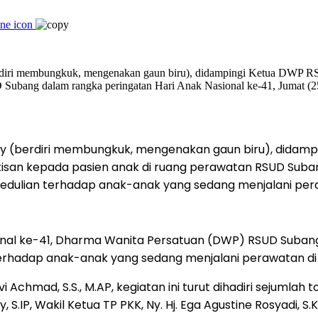
ldy (berdiri membungkuk, mengenakan gaun biru), didam
san kepada pasien anak di ruang perawatan RSUD Subang
pedulian terhadap anak-anak yang sedang menjalani per
nal ke-41, Dharma Wanita Persatuan (DWP) RSUD Subang 
n terhadap anak-anak yang sedang menjalani perawatan di
 Achmad, S.S., M.AP, kegiatan ini turut dihadiri sejuml
S.IP, Wakil Ketua TP PKK, Ny. Hj. Ega Agustine Rosyadi, S