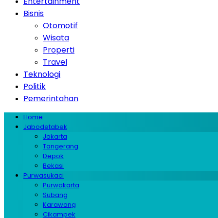
Entertainment
Bisnis
Otomotif
Wisata
Properti
Travel
Teknologi
Politik
Pemerintahan
Home
Jabodetabek
Jakarta
Tangerang
Depok
Bekasi
Purwasukaci
Purwakarta
Subang
Karawang
Cikampek