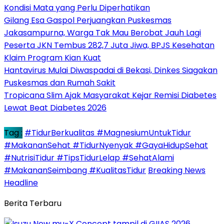
Kondisi Mata yang Perlu Diperhatikan
Gilang Esa Gaspol Perjuangkan Puskesmas
Jakasampurna, Warga Tak Mau Berobat Jauh Lagi
Peserta JKN Tembus 282,7 Juta Jiwa, BPJS Kesehatan
Klaim Program Kian Kuat
Hantavirus Mulai Diwaspadai di Bekasi, Dinkes Siagakan
Puskesmas dan Rumah Sakit
Tropicana Slim Ajak Masyarakat Kejar Remisi Diabetes
Lewat Beat Diabetes 2026
Tag :
#TidurBerkualitas #MagnesiumUntukTidur
#MakananSehat #TidurNyenyak #GayaHidupSehat
#NutrisiTidur #TipsTidurLelap #SehatAlami
#MakananSeimbang #KualitasTidur
Breaking News
Headline
Berita Terbaru