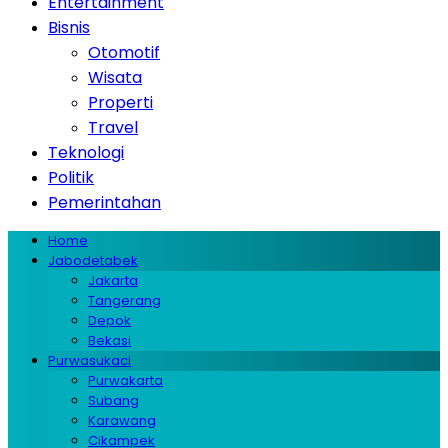
Entertainment
Bisnis
Otomotif
Wisata
Properti
Travel
Teknologi
Politik
Pemerintahan
Home
Jabodetabek
Jakarta
Tangerang
Depok
Bekasi
Purwasukaci
Purwakarta
Subang
Karawang
Cikampek