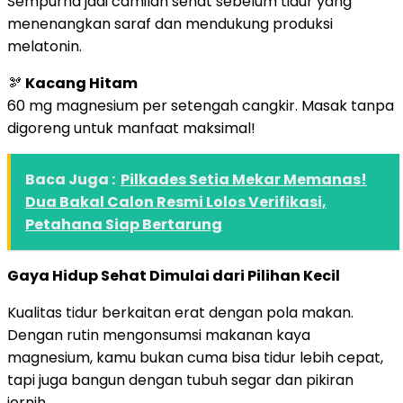
Sempurna jadi camilan sehat sebelum tidur yang
menenangkan saraf dan mendukung produksi
melatonin.
🫘
Kacang Hitam
60 mg magnesium per setengah cangkir. Masak tanpa
digoreng untuk manfaat maksimal!
Baca Juga :
Pilkades Setia Mekar Memanas!
Dua Bakal Calon Resmi Lolos Verifikasi,
Petahana Siap Bertarung
Gaya Hidup Sehat Dimulai dari Pilihan Kecil
Kualitas tidur berkaitan erat dengan pola makan.
Dengan rutin mengonsumsi makanan kaya
magnesium, kamu bukan cuma bisa tidur lebih cepat,
tapi juga bangun dengan tubuh segar dan pikiran
jernih.