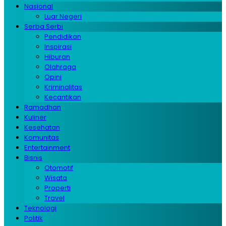
Nasional
Luar Negeri
Serba Serbi
Pendidikan
Inspirasi
Hiburan
Olahraga
Opini
Kriminalitas
Kecantikan
Ramadhan
Kuliner
Kesehatan
Komunitas
Entertainment
Bisnis
Otomotif
Wisata
Properti
Travel
Teknologi
Politik