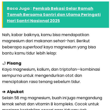
Baca Juga :
Pemkab Bekasi Gelar Ramah
Tamah Bersama Santri dan Ulama Peringati
Hari Santri Nasional 2025
Nah, kabar baiknya, kamu bisa mendapatkan
magnesium dari makanan sehari-hari. Berikut
beberapa
superfood
kaya magnesium yang bisa
bantu kamu tidur lebih lelap:
🌙
Pisang
Kaya magnesium, kalium, dan triptofan—kombinasi
sempurna untuk mengendurkan otot dan
menciptakan rasa tenang sebelum tidur.
🥑
Alpukat
Selain 58 mg magnesium, buah ini juga mengandung
lemak sehat dan vitamin B kompleks. Cocok untuk