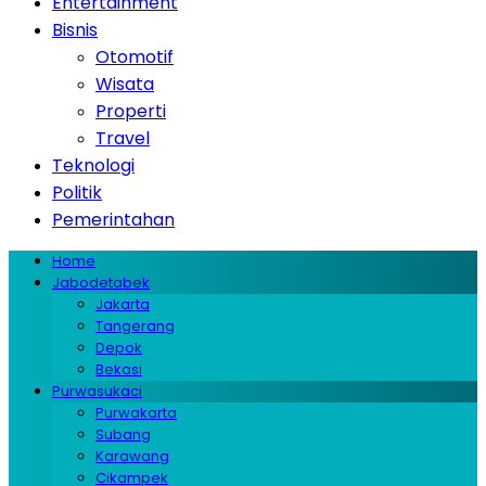
Entertainment
Bisnis
Otomotif
Wisata
Properti
Travel
Teknologi
Politik
Pemerintahan
Home
Jabodetabek
Jakarta
Tangerang
Depok
Bekasi
Purwasukaci
Purwakarta
Subang
Karawang
Cikampek