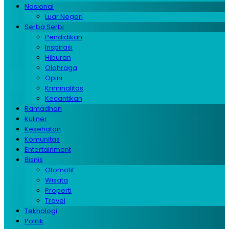
Nasional
Luar Negeri
Serba Serbi
Pendidikan
Inspirasi
Hiburan
Olahraga
Opini
Kriminalitas
Kecantikan
Ramadhan
Kuliner
Kesehatan
Komunitas
Entertainment
Bisnis
Otomotif
Wisata
Properti
Travel
Teknologi
Politik