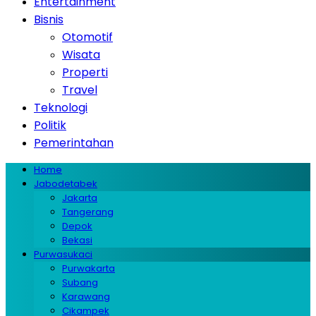
Entertainment
Bisnis
Otomotif
Wisata
Properti
Travel
Teknologi
Politik
Pemerintahan
Home
Jabodetabek
Jakarta
Tangerang
Depok
Bekasi
Purwasukaci
Purwakarta
Subang
Karawang
Cikampek