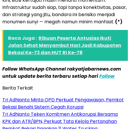
Kini, BIJB Kertajati masih menanti momentum.
Infrastruktur sudah siap, tapi tanpa konektivitas, pasar,
dan strategi yang jitu, bandara ini berisiko menjadi
monumen sunyi — megah namun minim manfaat.
(*)
Baca Juga :
Ribuan Peserta Antusias Ikuti
Jalan Sehat Menyambut Hari Jadi Kabupaten
Bekasi Ke-73 dan HUT RI Ke-78
Follow WhatsApp Channel rakyatjabarnews.com
untuk update berita terbaru setiap hari
Follow
Berita Terkait
Tri Adhianto Minta OPD Perkuat Pengawasan, Pemkot
Bekasi Benahi Sistem Cegah Korupsi
Tri Adhianto Teken Komitmen Antikorupsi Bersama
KPK dan ATR/BPN, Perkuat Tata Kelola Pertanahan
Pemkot Bekasi Siagakan 11 Water Trucking