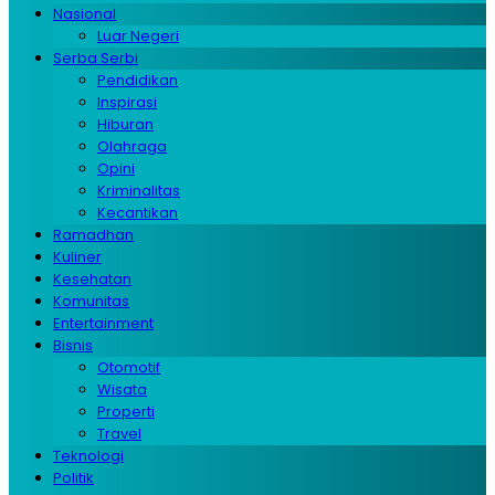
Nasional
Luar Negeri
Serba Serbi
Pendidikan
Inspirasi
Hiburan
Olahraga
Opini
Kriminalitas
Kecantikan
Ramadhan
Kuliner
Kesehatan
Komunitas
Entertainment
Bisnis
Otomotif
Wisata
Properti
Travel
Teknologi
Politik