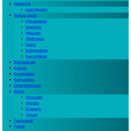
Nasional
Luar Negeri
Serba Serbi
Pendidikan
Inspirasi
Hiburan
Olahraga
Opini
Kriminalitas
Kecantikan
Ramadhan
Kuliner
Kesehatan
Komunitas
Entertainment
Bisnis
Otomotif
Wisata
Properti
Travel
Teknologi
Politik