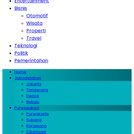
Entertainment
Bisnis
Otomotif
Wisata
Properti
Travel
Teknologi
Politik
Pemerintahan
Home
Jabodetabek
Jakarta
Tangerang
Depok
Bekasi
Purwasukaci
Purwakarta
Subang
Karawang
Cikampek