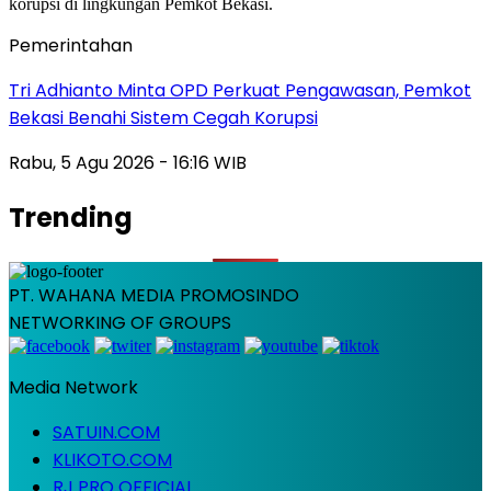
Pemerintahan
Tri Adhianto Minta OPD Perkuat Pengawasan, Pemkot
Bekasi Benahi Sistem Cegah Korupsi
Rabu, 5 Agu 2026 - 16:16 WIB
Trending
PT. WAHANA MEDIA PROMOSINDO
NETWORKING OF GROUPS
Media Network
SATUIN.COM
KLIKOTO.COM
RJ PRO OFFICIAL