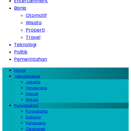
Entertainment
Bisnis
Otomotif
Wisata
Properti
Travel
Teknologi
Politik
Pemerintahan
Home
Jabodetabek
Jakarta
Tangerang
Depok
Bekasi
Purwasukaci
Purwakarta
Subang
Karawang
Cikampek