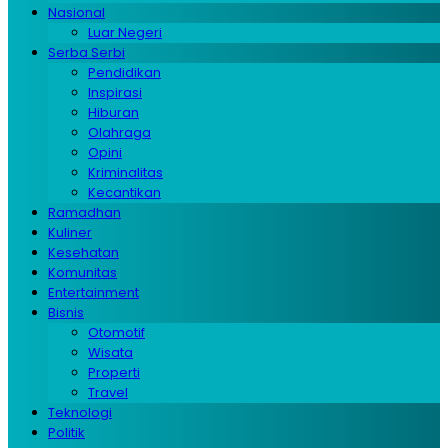
Nasional
Luar Negeri
Serba Serbi
Pendidikan
Inspirasi
Hiburan
Olahraga
Opini
Kriminalitas
Kecantikan
Ramadhan
Kuliner
Kesehatan
Komunitas
Entertainment
Bisnis
Otomotif
Wisata
Properti
Travel
Teknologi
Politik