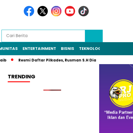
MUNITAS
ENTERTAINMENT
BISNIS
TEKNOLOGI
POLITIK
PE
Resmi Daftar Pilkades, Rusman S.H Diantar Sekitar 1.000 War
TRENDING