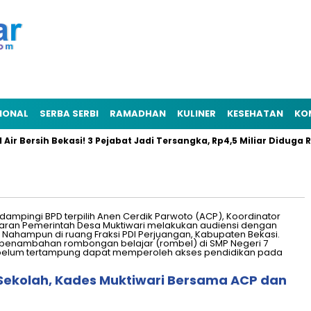
IONAL
SERBA SERBI
RAMADHAN
KULINER
KESEHATAN
KO
Bersih Bekasi! 3 Pejabat Jadi Tersangka, Rp4,5 Miliar Diduga Raib
Sekolah, Kades Muktiwari Bersama ACP dan