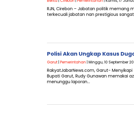
Berita
|
Cirebon
|
Pemerintahan
| Kamis, 17 Janua
RJN, Cirebon – Jabatan politik memang 
terkecuali jabatan nan prestigious sanga
Polisi Akan Ungkap Kasus Du
Garut
|
Pemerintahan
| Minggu, 10 September 201
RakyatJabarNews.com, Garut- Menyikapi
Bupati Garut, Rudy Gunawan memakai az
menunggu laporan…