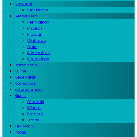
Nasional
Luar Negeri
Serba Serbi
Pendidikan
Inspirasi
Hiburan
Olahraga
Opini
Kriminalitas
Kecantikan
Ramadhan
Kuliner
Kesehatan
Komunitas
Entertainment
Bisnis
Otomotif
Wisata
Properti
Travel
Teknologi
Politik