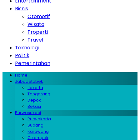
Entertainment
Bisnis
Otomotif
Wisata
Properti
Travel
Teknologi
Politik
Pemerintahan
Home
Jabodetabek
Jakarta
Tangerang
Depok
Bekasi
Purwasukaci
Purwakarta
Subang
Karawang
Cikampek