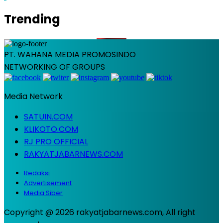
pos
Trending
PT. WAHANA MEDIA PROMOSINDO
NETWORKING OF GROUPS
Media Network
SATUIN.COM
KLIKOTO.COM
RJ PRO OFFICIAL
RAKYATJABARNEWS.COM
Redaksi
Advertisement
Media Siber
Copyright @ 2026 rakyatjabarnews.com, All right