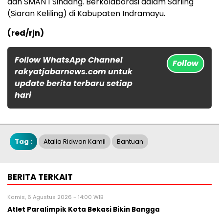
dan SMAN 1 Sindang. Berkolaborasi dalam Sarling
(Siaran Keliling) di Kabupaten Indramayu.
(red/rjn)
Follow WhatsApp Channel
Follow
rakyatjabarnews.com untuk
update berita terbaru setiap
hari
Tag :
Atalia Ridwan Kamil
Bantuan
BERITA TERKAIT
Kamis, 6 Agustus 2026 - 14:00 WIB
Atlet Paralimpik Kota Bekasi Bikin Bangga