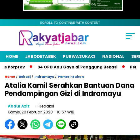
SCROLL TO CONTINUE WITH CONTENT
HOME
JABODETABEK
PURWASUKACI
NASIONAL
SER
 Porprov
34 OPD Adu Gaya di Panggung Bekasi
Pemkab 
/
/
/
Home
Bekasi
Indramayu
Pemerintahan
Atalia Kamil Serahkan Bantuan Dana
Pendampingan Gizi di Indramayu
Abdul Aziz
- Redaksi
Kamis, 20 Februari 2020
- 10:57 WIB