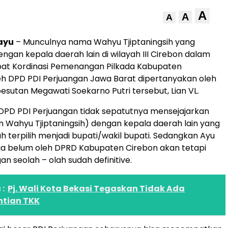
A
A
A
ayu
– Munculnya nama Wahyu Tjiptaningsih yang
engan kepala daerah lain di wilayah III Cirebon dalam
at Kordinasi Pemenangan Pilkada Kabupaten
h DPD PDI Perjuangan Jawa Barat dipertanyakan oleh
besutan Megawati Soekarno Putri tersebut, Lian VL.
 DPD PDI Perjuangan tidak sepatutnya mensejajarkan
n Wahyu Tjiptaningsih) dengan kepala daerah lain yang
terpilih menjadi bupati/wakil bupati. Sedangkan Ayu
ja belum oleh DPRD Kabupaten Cirebon akan tetapi
n seolah – olah sudah definitive.
:
Pj. Wali Kota Bekasi Tegaskan Tidak Ada
tian TKK