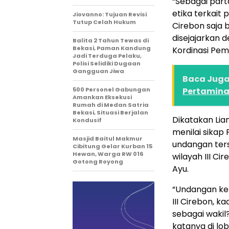
“Sebagai par
etika terkait
Jiovanno: Tujuan Revisi
Tutup Celah Hukum
Cirebon saja
disejajarkan d
Balita 2 Tahun Tewas di
Bekasi, Paman Kandung
Kordinasi Pe
Jadi Terduga Pelaku,
Polisi Selidiki Dugaan
Gangguan Jiwa
Baca Juga 
500 Personel Gabungan
Pertamina
Amankan Eksekusi
Rumah di Medan Satria
Bekasi, Situasi Berjalan
Dikatakan Lia
Kondusif
menilai sikap
Masjid Baitul Makmur
undangan ters
Cibitung Gelar Kurban 15
Hewan, Warga RW 016
wilayah III C
Gotong Royong
Ayu.
“Undangan kem
III Cirebon, 
sebagai wakil
katanya di lob