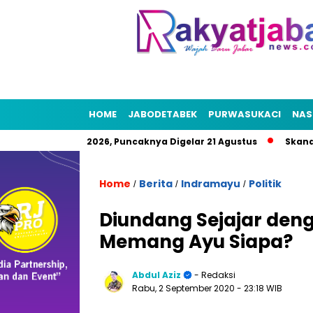
HOME
JABODETABEK
PURWASUKACI
NAS
Rakyat HUT RI 2026, Puncaknya Digelar 21 Agustus
Skandal Ai
Home
Berita
Indramayu
Politik
/
/
/
Diundang Sejajar deng
Memang Ayu Siapa?
Abdul Aziz
- Redaksi
Rabu, 2 September 2020
- 23:18 WIB