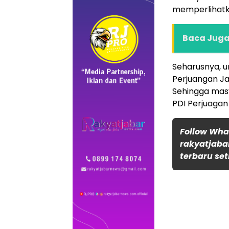
memperlihatk
Baca Juga 
Seharusnya, u
Perjuangan Ja
Sehingga mas
PDI Perjuagan
Follow Wh
rakyatjaba
terbaru set