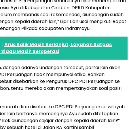
tai besar PDI Perjuangan seharusnya bisa menempatkan
 posisi Ayu di Kabupaten Cirebon. DPRD Kabupaten
 belum membahas soal rekomendasi, diundangan sudah
engan kepala daerah lain,” ujar Lian usai mengikuti Rapat
menangan Pilkada Kabupaten Indramayu.
:
Arus Balik Masih Berlanjut, Layanan Satgas
 Siaga Masih Beroperasi
n, dengan adanya undangan tersebut, partai lain akan
 PDI Perjuangan tidak mempunyai etika. Bahkan
ebut disebarkan ke Pengurus DPC PDI Perjuangan se
irebon, tentu mereka akan mempertanyakan soal posisi
arin itu kan disebar ke DPC PDI Perjuangan se wilayah
kader lain bertanya memangnya Ayu sudah ditetapkan
? Kok diundangan sejajar dengan kepala daerah lain?”
by sebuah hotel di Jalan RA Kartini sambil