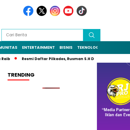
MUNITAS
ENTERTAINMENT
BISNIS
TEKNOLOGI
POLITIK
PE
b
Resmi Daftar Pilkades, Rusman S.H Diantar Sekitar 1.000 W
TRENDING