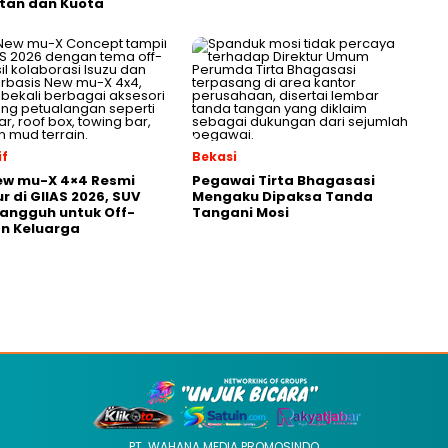
tan dan Kuota
f
Bekasi
ew mu-X 4×4 Resmi
Pegawai Tirta Bhagasasi
r di GIIAS 2026, SUV
Mengaku Dipaksa Tanda
Tangguh untuk Off-
Tangani Mosi
n Keluarga
PT. WAHANA MEDIA PROMOSINDO