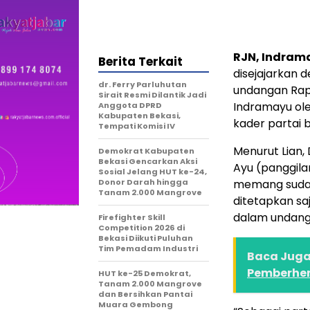
RJN, Indram
Berita Terkait
disejajarkan d
dr. Ferry Parluhutan
undangan Rap
Sirait Resmi Dilantik Jadi
Indramayu ole
Anggota DPRD
Kabupaten Bekasi,
kader partai 
Tempati Komisi IV
Menurut Lian,
Demokrat Kabupaten
Bekasi Gencarkan Aksi
Ayu (panggila
Sosial Jelang HUT ke-24,
Donor Darah hingga
memang sudah 
Tanam 2.000 Mangrove
ditetapkan sa
dalam undanga
Firefighter Skill
Competition 2026 di
Bekasi Diikuti Puluhan
Tim Pemadam Industri
Baca Juga 
Pemberhen
HUT ke-25 Demokrat,
Tanam 2.000 Mangrove
dan Bersihkan Pantai
Muara Gembong