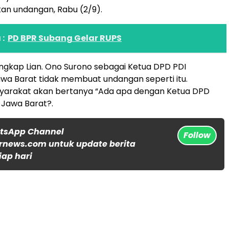
an undangan, Rabu (2/9).
:
PD BPR Subang Gelar RUPS
ngkap Lian. Ono Surono sebagai Ketua DPD PDI
wa Barat tidak membuat undangan seperti itu.
yarakat akan bertanya “Ada apa dengan Ketua DPD
 Jawa Barat?.
atsApp Channel
Follow
rnews.com untuk update berita
iap hari