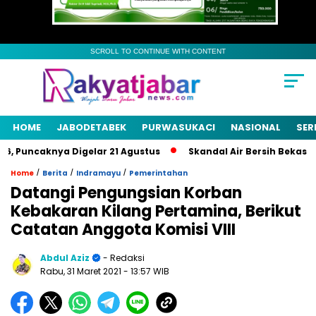
SCROLL TO CONTINUE WITH CONTENT
HOME
JABODETABEK
PURWASUKACI
NASIONAL
SER
Puncaknya Digelar 21 Agustus
Skandal Air Bersih Bekasi! 3 Pe
/
/
/
Home
Berita
Indramayu
Pemerintahan
Datangi Pengungsian Korban
Kebakaran Kilang Pertamina, Berikut
Catatan Anggota Komisi VIII
Abdul Aziz
- Redaksi
Rabu, 31 Maret 2021
- 13:57 WIB