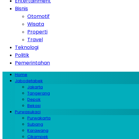
Entertainment
Bisnis
Otomotif
Wisata
Properti
Travel
Teknologi
Politik
Pemerintahan
Home
Jabodetabek
Jakarta
Tangerang
Depok
Bekasi
Purwasukaci
Purwakarta
Subang
Karawang
Cikampek