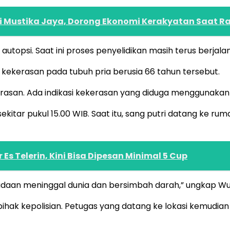
 di Mustika Jaya, Dorong Ekonomi Kerakyatan Saat
topsi. Saat ini proses penyelidikan masih terus berjal
 kekerasan pada tubuh pria berusia 66 tahun tersebut.
asan. Ada indikasi kekerasan yang diduga menggunakan 
ekitar pukul 15.00 WIB. Saat itu, sang putri datang ke 
 Es Telerin, Kini Bisa Dipesan Minimal 5 Cup
daan meninggal dunia dan bersimbah darah,” ungkap Wu
ihak kepolisian. Petugas yang datang ke lokasi kemudia