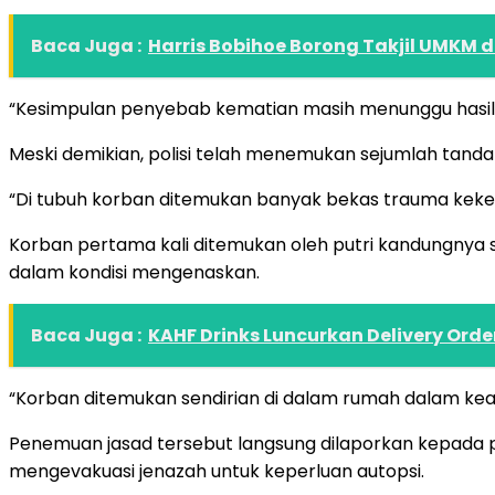
Baca Juga :
Harris Bobihoe Borong Takjil UMKM
“Kesimpulan penyebab kematian masih menunggu hasil au
Meski demikian, polisi telah menemukan sejumlah tanda
“Di tubuh korban ditemukan banyak bekas trauma keker
Korban pertama kali ditemukan oleh putri kandungnya s
dalam kondisi mengenaskan.
Baca Juga :
KAHF Drinks Luncurkan Delivery Order
“Korban ditemukan sendirian di dalam rumah dalam kea
Penemuan jasad tersebut langsung dilaporkan kepada p
mengevakuasi jenazah untuk keperluan autopsi.