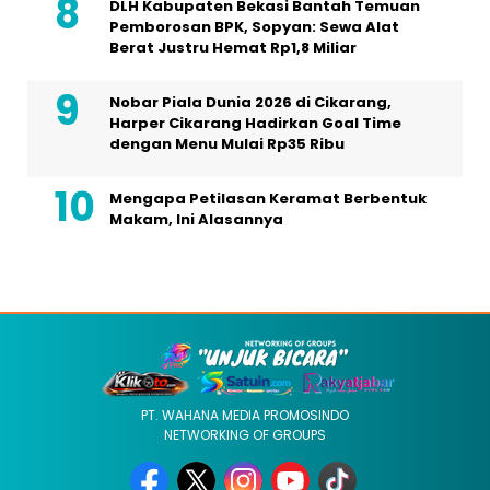
DLH Kabupaten Bekasi Bantah Temuan
Pemborosan BPK, Sopyan: Sewa Alat
Berat Justru Hemat Rp1,8 Miliar
Nobar Piala Dunia 2026 di Cikarang,
Harper Cikarang Hadirkan Goal Time
dengan Menu Mulai Rp35 Ribu
Mengapa Petilasan Keramat Berbentuk
Makam, Ini Alasannya
PT. WAHANA MEDIA PROMOSINDO
NETWORKING OF GROUPS