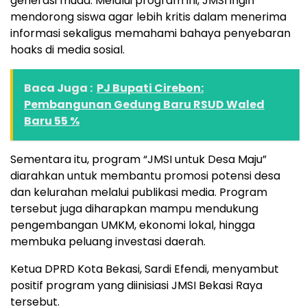
generasi muda. Melalui program ini, JMSI ingin
mendorong siswa agar lebih kritis dalam menerima
informasi sekaligus memahami bahaya penyebaran
hoaks di media sosial.
Baca Juga :
PJ Bupati Cirebon:
Pembangunan Gedung Baru RSUD Waled
Baru 55 %
Sementara itu, program “JMSI untuk Desa Maju”
diarahkan untuk membantu promosi potensi desa
dan kelurahan melalui publikasi media. Program
tersebut juga diharapkan mampu mendukung
pengembangan UMKM, ekonomi lokal, hingga
membuka peluang investasi daerah.
Ketua DPRD Kota Bekasi, Sardi Efendi, menyambut
positif program yang diinisiasi JMSI Bekasi Raya
tersebut.