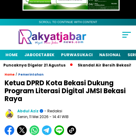
SCROLL TO CONTINUE WITH CONTENT
HOME
JABODETABEK
PURWASUKACI
NASIONAL
SER
uncaknya Digelar 21 Agustus
Skandal Air Bersih Bekasi! 3 Pej
/
Home
Pemerintahan
Ketua DPRD Kota Bekasi Dukung
Program Literasi Digital JMSI Bekasi
Raya
Abdul Aziz
- Redaksi
Senin, 11 Mei 2026
- 14:41 WIB