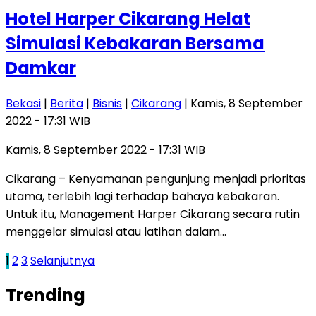
Hotel Harper Cikarang Helat
Simulasi Kebakaran Bersama
Damkar
Bekasi
|
Berita
|
Bisnis
|
Cikarang
| Kamis, 8 September
2022 - 17:31 WIB
Kamis, 8 September 2022 - 17:31 WIB
Cikarang – Kenyamanan pengunjung menjadi prioritas
utama, terlebih lagi terhadap bahaya kebakaran.
Untuk itu, Management Harper Cikarang secara rutin
menggelar simulasi atau latihan dalam…
Paginasi
1
2
3
Selanjutnya
pos
Trending