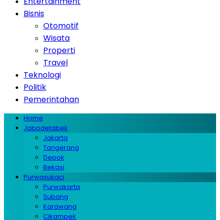
Entertainment
Bisnis
Otomotif
Wisata
Properti
Travel
Teknologi
Politik
Pemerintahan
Home
Jabodetabek
Jakarta
Tangerang
Depok
Bekasi
Purwasukaci
Purwakarta
Subang
Karawang
Cikampek