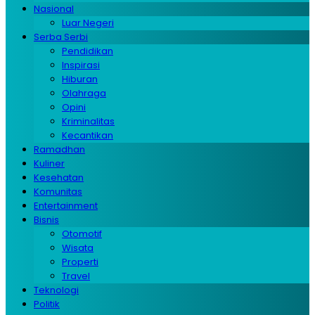
Nasional
Luar Negeri
Serba Serbi
Pendidikan
Inspirasi
Hiburan
Olahraga
Opini
Kriminalitas
Kecantikan
Ramadhan
Kuliner
Kesehatan
Komunitas
Entertainment
Bisnis
Otomotif
Wisata
Properti
Travel
Teknologi
Politik