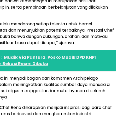
 bahwa kemenangan ini merupakan hasil dari
isiplin, serta pembinaan berkelanjutan yang dilakukan
lalu mendorong setiap talenta untuk berani
as dan menunjukkan potensi terbaiknya. Prestasi Chef
bukti bahwa dengan dukungan, arahan, dan motivasi
sil luar biasa dapat dicapai,” ujarnya.
:
Mudik Via Pantura, Posko Mudik DPD KNPI
 Bekasi Resmi Dibuka
ox ini menjadi bagian dari komitmen Archipelago
 dalam meningkatkan kualitas sumber daya manusia di
r sekaligus menjaga standar mutu layanan di seluruh
nya.
ef Reno diharapkan menjadi inspirasi bagi para chef
 terus berinovasi dan mengharumkan industri