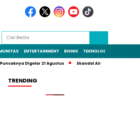
MUNITAS
ENTERTAINMENT
BISNIS
TEKNOLOGI
POLITIK
PE
knya Digelar 21 Agustus
Skandal Air Bersih Bekasi! 3 Pejabat
TRENDING