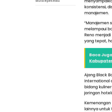
menyampaikan
Mulai Rp85 Ribu
konsistensi, d
manajemen.
“Manajemen se
melampaui bat
Reno menjadi 
yang tepat, ha
Baca Juga 
Kabupaten
Ajang Black B
International
bidang kuline
jaringan hotel
Kemenangan Ch
lainnya untuk