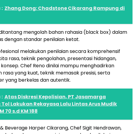
:
Zhang Dong: Chadstone Cikarang Rampung di
ditantang mengolah bahan rahasia (black box) dalam
s dengan standar penilaian ketat.
ofesional melakukan penilaian secara komprehensif
ita rasa, teknik pengolahan, presentasi hidangan,
i konsep. Chef Reno dinilai mampu menghadirkan
rasa yang kuat, teknik memasak presisi, serta
er yang berkelas dan autentik.
:
Atas Diskresi Kepolisian, PT Jasamarga
Tol Lakukan Rekayasa Lalu Lintas Arus Mudik
 70 s.d KM 188
 & Beverage Harper Cikarang, Chef Sigit Hendrawan,