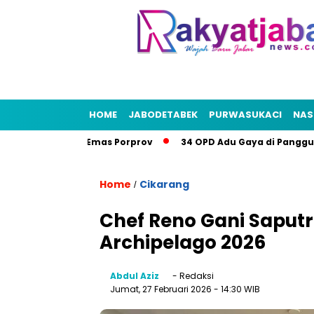
HOME
JABODETABEK
PURWASUKACI
NAS
ekasi Bidik Emas Porprov
34 OPD Adu Gaya di Panggung Bek
Home
Cikarang
/
Chef Reno Gani Saputr
Archipelago 2026
Abdul Aziz
- Redaksi
Jumat, 27 Februari 2026
- 14:30 WIB