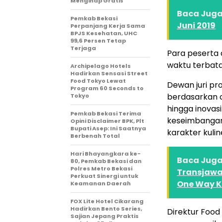
Menginap Gratis
Baca Juga 
Pemkab Bekasi
Juni 2019
Perpanjang Kerja Sama
BPJS Kesehatan, UHC
99,6 Persen Tetap
Terjaga
Para peserta 
waktu terbata
Archipelago Hotels
Hadirkan Sensasi Street
Food Tokyo Lewat
Dewan juri pr
Program 60 Seconds to
berdasarkan c
Tokyo
hingga inovas
Pemkab Bekasi Terima
keseimbangan 
Opini Disclaimer BPK, Plt
Bupati Asep: Ini Saatnya
karakter kulin
Berbenah Total
Hari Bhayangkara ke-
Baca Juga 
80, Pemkab Bekasi dan
Polres Metro Bekasi
Transjawa 
Perkuat Sinergi untuk
One Way KM
Keamanan Daerah
FOX Lite Hotel Cikarang
Hadirkan Bento Series,
Direktur Food
Sajian Jepang Praktis