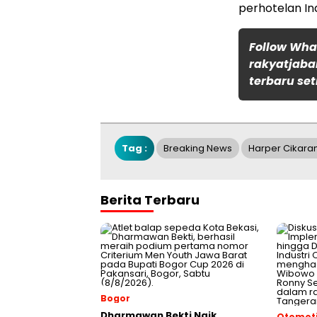
perhotelan In
Follow Wh
rakyatjaba
terbaru set
Tag :
Breaking News
Harper Cikara
Berita Terbaru
Bogor
Dharmawan Bekti Naik
Otomoti