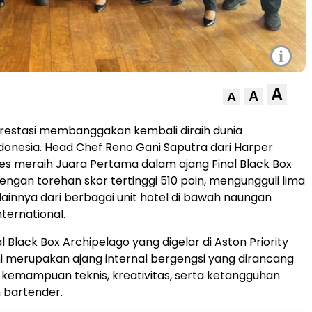
i
A
A
A
restasi membanggakan kembali diraih dunia
donesia. Head Chef Reno Gani Saputra dari Harper
es meraih Juara Pertama dalam ajang Final Black Box
engan torehan skor tertinggi 510 poin, mengungguli lima
k lainnya dari berbagai unit hotel di bawah naungan
ternational.
l Black Box Archipelago yang digelar di Aston Priority
i merupakan ajang internal bergengsi yang dirancang
 kemampuan teknis, kreativitas, serta ketangguhan
 bartender.