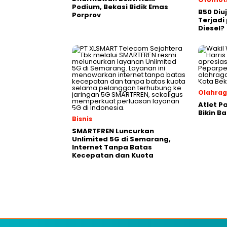
Podium, Bekasi Bidik Emas
B50 Diu
Porprov
Terjad
Diesel?
Olahra
Atlet P
Bikin B
Bisnis
SMARTFREN Luncurkan
Unlimited 5G di Semarang,
Internet Tanpa Batas
Kecepatan dan Kuota