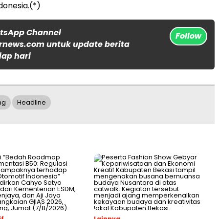
donesia.(*)
atsApp Channel
Follow
rnews.com untuk update berita
iap hari
ng
Headline
f
Lainnya