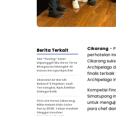
Cikarang
– P
Berita Terkait
perhotelan In
AEZ “Pusing” Saat
Cikarang suks
Dipanggil! Eks Dirut Tirta
Archipelago d
Bhagasasi Mangkir di
Kasus Korupsi Rp4,5 M
finalis terbai
Archipelago In
Skandal Air Bersih
Bekasi! 3 Pejabat Jadi
Tersangka, Rp4,5 Miliar
Kompetisi Fina
Diduga Raib
Simatupang in
FOX Lite Hotel Cikarang
untuk menguji
Bikin Heboh Kids Color
para chef dan
Party 2026, Tebar Hadiah
hingga Voucher