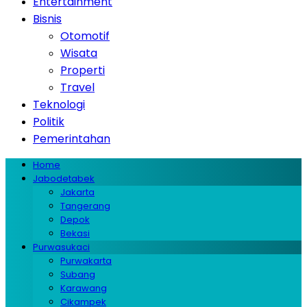
Entertainment
Bisnis
Otomotif
Wisata
Properti
Travel
Teknologi
Politik
Pemerintahan
Home
Jabodetabek
Jakarta
Tangerang
Depok
Bekasi
Purwasukaci
Purwakarta
Subang
Karawang
Cikampek