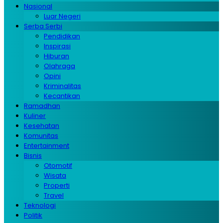
Nasional
Luar Negeri
Serba Serbi
Pendidikan
Inspirasi
Hiburan
Olahraga
Opini
Kriminalitas
Kecantikan
Ramadhan
Kuliner
Kesehatan
Komunitas
Entertainment
Bisnis
Otomotif
Wisata
Properti
Travel
Teknologi
Politik