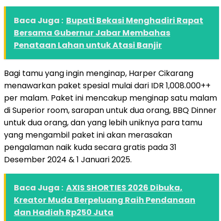
Baca Juga :
Bupati Bekasi Menghadiri Rapat
Bersama Gubernur Jabar Membahas
Penataan Lahan untuk Atasi Banjir
Bagi tamu yang ingin menginap, Harper Cikarang
menawarkan paket spesial mulai dari IDR 1,008.000++
per malam. Paket ini mencakup menginap satu malam
di Superior room, sarapan untuk dua orang, BBQ Dinner
untuk dua orang, dan yang lebih uniknya para tamu
yang mengambil paket ini akan merasakan
pengalaman naik kuda secara gratis pada 31
Desember 2024 & 1 Januari 2025.
Baca Juga :
AXIS SHORTIES 2026 Dibuka,
Kreator Muda Berpeluang Raih Pendanaan
dan Hadiah Rp250 Juta