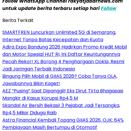
Follow WhatsApp Channel rakyatjabarnews.com
untuk update berita terbaru setiap hari
Follow
Berita Terkait
SMARTFREN Luncurkan Unlimited 5G di Semarang,
Internet Tanpa Batas Kecepatan dan Kuota
Adira Expo Bandung 2026 Hadirkan Promo Kredit Mobil
dan Motor Spesial HUT RI, Ini Daftar Keuntungannya
Pecah Rekor! XL Borong 4 Penghargaan Ookla, Resmi
Jadi Jaringan Terbaik Indonesia
Bingung Pilih Mobil di GIIAS 2026? Coba Tanya OLA,
Jawabannya Bikin Kaget!
AEZ “Pusing” Saat Dipanggil! Eks Dirut Tirta Bhagasasi
Mangkir di Kasus Korupsi Rp4,5 M
Skandal Air Bersih Bekasi! 3 Pejabat Jadi Tersangka,
Rp4,5 Miliar Diduga Raib
Astra Financial Kembali Topang GIIAS 2026, OJK: 64%
Pembiayaan Masih Bertumpu di Otomotif