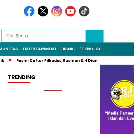
MUNITAS
ENTERTAINMENT
BISNIS
TEKNOLOGI
POLITIK
PE
Resmi Daftar Pilkades, Rusman S.H Diantar Sekitar 1.000 Warga 
TRENDING