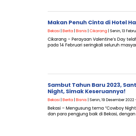
Makan Penuh Cinta di Hotel H
Bekasi
|
Berita
|
Bisnis
|
Cikarang
| Senin, 13 Febr
Cikarang – Perayaan Valentine’s Day tel
pada 14 Februari seringkali seluruh masy
Sambut Tahun Baru 2023, San
Night, Simak Keseruannya!
Bekasi
|
Berita
|
Bisnis
| Senin, 19 Desember 2022 
Bekasi – Mengusung tema “Cowboy Night”
dan para pengjung baik di Bekasi, den