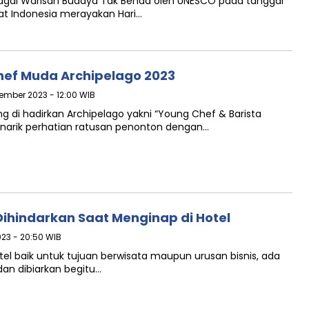
ebagai Warisan Budaya Tak Benda oleh UNESCO pada tanggal
yat Indonesia merayakan Hari…
hef Muda Archipelago 2023
tember 2023 - 12:00 WIB
g di hadirkan Archipelago yakni “Young Chef & Barista
enarik perhatian ratusan penonton dengan…
Dihindarkan Saat Menginap di Hotel
023 - 20:50 WIB
l baik untuk tujuan berwisata maupun urusan bisnis, ada
an dibiarkan begitu…