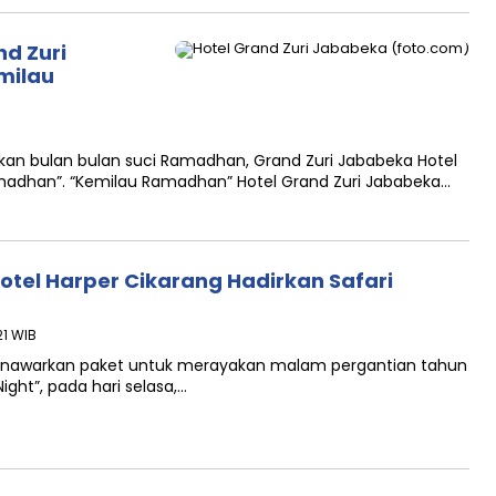
d Zuri
milau
n bulan bulan suci Ramadhan, Grand Zuri Jababeka Hotel
han”. “Kemilau Ramadhan” Hotel Grand Zuri Jababeka…
tel Harper Cikarang Hadirkan Safari
21 WIB
enawarkan paket untuk merayakan malam pergantian tahun
ight”, pada hari selasa,…