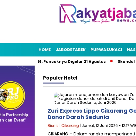
HOME
JABODETABEK
PURWASUKACI
NAS
t HUT RI 2026, Puncaknya Digelar 21 Agustus
Skandal Air Ber
Populer
Hotel
Zuri Express Lippo Cikarang Ge
Donor Darah Sedunia
Bisnis
|
Cikarang
| Jumat, 12 Juni 2026 - 12:17 WI
CIKARANG – Dalam rangka memperingati Ha