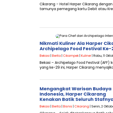
Cikarang – Hotel Harper Cikarang deng
tamunya pemegang kartu Debit atau Kred
Nikmati Kuliner Ala Harper Ci
Archipelago Food Festival Ke-
Bekasi
|
Berita
|
Cikampek
|
Kuliner
| Rabu, 11 Okt
Bekasi – Archipelago Food Festival (AFF) k
yang ke-29 ini, Harper Cikarang menya
Mengangkat Warisan Budaya
Indonesia, Harper Cikarang
Kenakan Batik Seluruh Stafny
Bekasi
|
Berita
|
Bisnis
|
Cikarang
| Senin, 2 Oktob