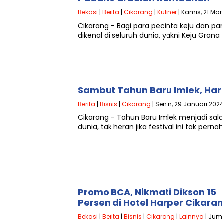
Bekasi
|
Berita
|
Cikarang
|
Kuliner
| Kamis, 21 Mar
Cikarang – Bagi para pecinta keju dan par
dikenal di seluruh dunia, yakni Keju Gran
Sambut Tahun Baru Imlek, Har
Berita
|
Bisnis
|
Cikarang
| Senin, 29 Januari 2024
Cikarang – Tahun Baru Imlek menjadi sal
dunia, tak heran jika festival ini tak perna
Promo BCA, Nikmati Dikson 15
Persen di Hotel Harper Cikara
Bekasi
|
Berita
|
Bisnis
|
Cikarang
|
Lainnya
| Jum