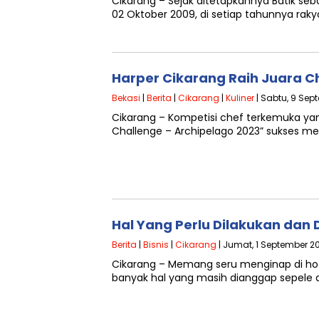
Cikarang – Sejak ditetapkannya Batik s
02 Oktober 2009, di setiap tahunnya rak
Harper Cikarang Raih Juara C
Bekasi
|
Berita
|
Cikarang
|
Kuliner
| Sabtu, 9 Sep
Cikarang – Kompetisi chef terkemuka yan
Challenge – Archipelago 2023” sukses m
Hal Yang Perlu Dilakukan dan 
Berita
|
Bisnis
|
Cikarang
| Jumat, 1 September 2
Cikarang – Memang seru menginap di hote
banyak hal yang masih dianggap sepele d