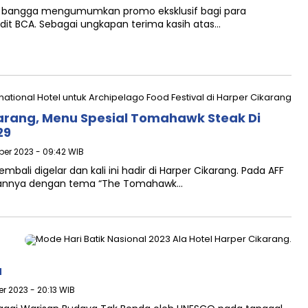
an bangga mengumumkan promo eksklusif bagi para
it BCA. Sebagai ungkapan terima kasih atas…
karang, Menu Spesial Tomahawk Steak Di
29
ober 2023 - 09:42 WIB
embali digelar dan kali ini hadir di Harper Cikarang. Pada AFF
jikannya dengan tema “The Tomahawk…
a
er 2023 - 20:13 WIB