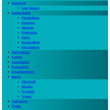
Nasional
Luar Negeri
Serba Serbi
Pendidikan
Inspirasi
Hiburan
Olahraga
Opini
Kriminalitas
Kecantikan
Ramadhan
Kuliner
Kesehatan
Komunitas
Entertainment
Bisnis
Otomotif
Wisata
Properti
Travel
Teknologi
Politik