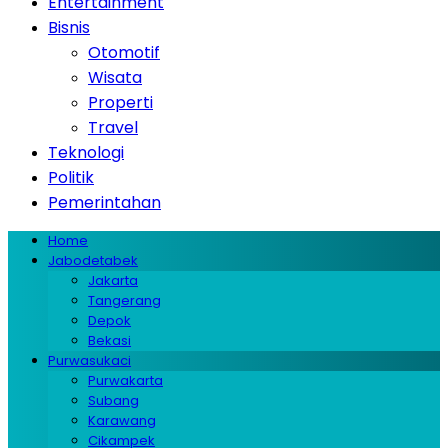
Entertainment
Bisnis
Otomotif
Wisata
Properti
Travel
Teknologi
Politik
Pemerintahan
Home
Jabodetabek
Jakarta
Tangerang
Depok
Bekasi
Purwasukaci
Purwakarta
Subang
Karawang
Cikampek