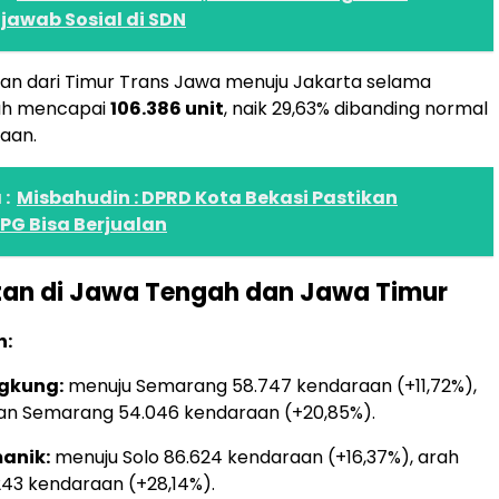
awab Sosial di SDN
an dari Timur Trans Jawa menuju Jakarta selama
ah mencapai
106.386 unit
, naik 29,63% dibanding normal
aan.
:
Misbahudin : DPRD Kota Bekasi Pastikan
PG Bisa Berjualan
tan di Jawa Tengah dan Jawa Timur
h:
gkung:
menuju Semarang 58.747 kendaraan (+11,72%),
an Semarang 54.046 kendaraan (+20,85%).
anik:
menuju Solo 86.624 kendaraan (+16,37%), arah
243 kendaraan (+28,14%).