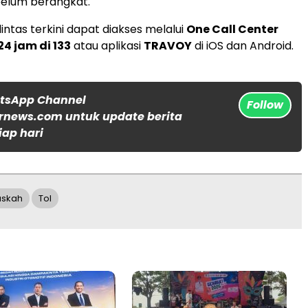
belum berangkat.
 lintas terkini dapat diakses melalui
One Call Center
4 jam di 133
atau aplikasi
TRAVOY
di iOS dan Android.
atsApp Channel
Follow
rnews.com untuk update berita
iap hari
askah
Tol