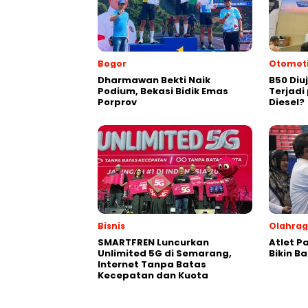
Bogor
Otomoti
Dharmawan Bekti Naik
B50 Diu
Podium, Bekasi Bidik Emas
Terjad
Porprov
Diesel?
Bisnis
Olahra
SMARTFREN Luncurkan
Atlet P
Unlimited 5G di Semarang,
Bikin B
Internet Tanpa Batas
Kecepatan dan Kuota