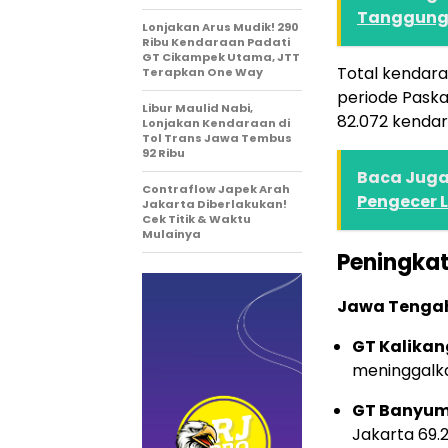
Tanggungj
Lonjakan Arus Mudik! 290
Ribu Kendaraan Padati
GT Cikampek Utama, JTT
Total kendara
Terapkan One Way
periode Pask
Libur Maulid Nabi,
82.072 kendar
Lonjakan Kendaraan di
Tol Trans Jawa Tembus
92 Ribu
Baca Juga 
Contraflow Japek Arah
Pengecer L
Jakarta Diberlakukan!
Cek Titik & Waktu
Mulainya
Peningka
Jawa Tenga
GT Kalikan
meninggalk
GT Banyum
Jakarta 69.