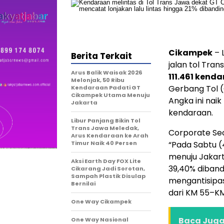
Cikampek
– 
Berita Terkait
jalan tol Tra
Arus Balik Waisak 2026
111.461 kend
Melonjak, 50 Ribu
Gerbang Tol (
Kendaraan Padati GT
Cikampek Utama Menuju
Angka ini naik
Jakarta
kendaraan.
Libur Panjang Bikin Tol
Trans Jawa Meledak,
Corporate Sec
Arus Kendaraan ke Arah
Timur Naik 40 Persen
“Pada Sabtu (
menuju Jakart
Aksi Earth Day FOX Lite
39,40% diband
Cikarang Jadi Sorotan,
Sampah Plastik Disulap
mengantisipa
Bernilai
dari KM 55–KM 
One Way Cikampek
Baca Juga 
One Way Nasional