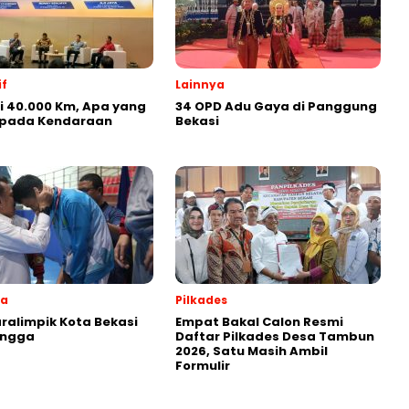
f
Lainnya
ji 40.000 Km, Apa yang
34 OPD Adu Gaya di Panggung
i pada Kendaraan
Bekasi
ga
Pilkades
aralimpik Kota Bekasi
Empat Bakal Calon Resmi
angga
Daftar Pilkades Desa Tambun
2026, Satu Masih Ambil
Formulir