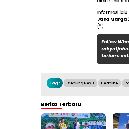
elektronik se
Informasi lalu
Jasa Marga 2
(*)
Follow Wh
rakyatjaba
terbaru set
Tag :
Breaking News
Headline
P
Berita Terbaru