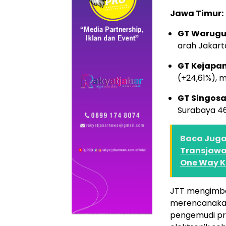
Jawa Timur:
GT Warugu
arah Jakart
GT Kejapa
(+24,61%), 
GT Singosar
Surabaya 46
Baca Juga 
Transjawa 
One Way KM
JTT mengimb
merencanakan
pengemudi pr