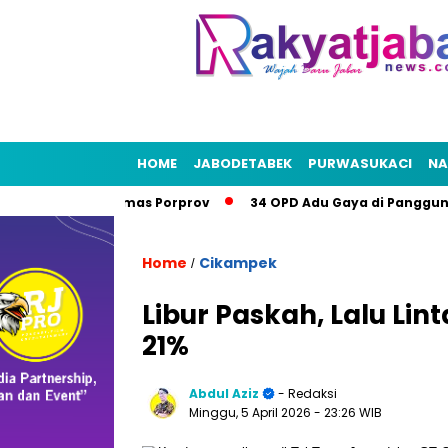
HOME
JABODETABEK
PURWASUKACI
NA
ekasi Bidik Emas Porprov
34 OPD Adu Gaya di Panggung Bek
Home
Cikampek
/
Libur Paskah, Lalu Lin
21%
Abdul Aziz
- Redaksi
Minggu, 5 April 2026
- 23:26 WIB