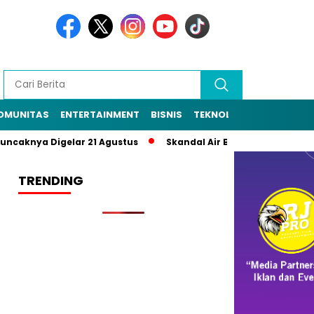
OMUNITAS
ENTERTAINMENT
BISNIS
TEKNOLOGI
POLITIK
knya Digelar 21 Agustus
Skandal Air Bersih Bekasi! 3 Pejabat
TRENDING