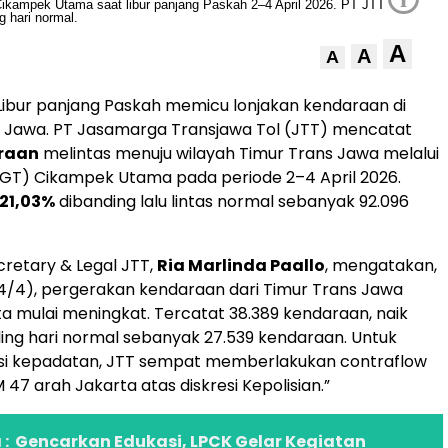
A
A
A
Libur panjang Paskah memicu lonjakan kendaraan di
ns Jawa. PT Jasamarga Transjawa Tol (JTT) mencatat
araan
melintas menuju wilayah Timur Trans Jawa melalui
GT) Cikampek Utama pada periode 2–4 April 2026.
21,03%
dibanding lalu lintas normal sebanyak 92.096
retary & Legal JTT,
Ria Marlinda Paallo
, mengatakan,
4/4), pergerakan kendaraan dari Timur Trans Jawa
a mulai meningkat. Tercatat 38.389 kendaraan, naik
ing hari normal sebanyak 27.539 kendaraan. Untuk
si kepadatan, JTT sempat memberlakukan contraflow
47 arah Jakarta atas diskresi Kepolisian.”
:
Gencarkan Edukasi, LPCK Gelar Kegiatan