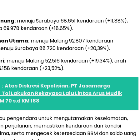
nung:
menuju Surabaya 68.651 kendaraan (+11,88%),
a 69.978 kendaraan (+18,65%).
nan Utama:
menuju Malang 92.807 kendaraan
menuju Surabaya 88.720 kendaraan (+20,39%).
i:
menuju Malang 52.516 kendaraan (+19,34%), arah
.158 kendaraan (+23,52%).
:
Atas Diskresi Kepolisian, PT Jasamarga
Tol Lakukan Rekayasa Lalu Lintas Arus Mudik
 70 s.d KM 188
au pengendara untuk mengutamakan keselamatan,
 perjalanan, memastikan kendaraan dan kondisi
ima, serta mengecek ketersediaan BBM dan saldo uang