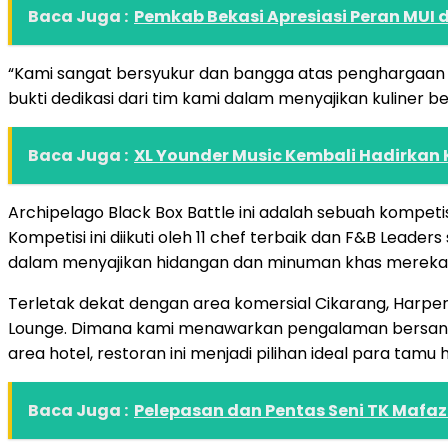
Baca Juga :
Pemkab Bekasi Apresiasi Peran MU
“Kami sangat bersyukur dan bangga atas penghargaan in
bukti dedikasi dari tim kami dalam menyajikan kuliner be
Baca Juga :
XL Younder Music Kembali Hadirkan 
Archipelago Black Box Battle ini adalah sebuah kompeti
Kompetisi ini diikuti oleh 11 chef terbaik dan F&B Lea
dalam menyajikan hidangan dan minuman khas mereka
Terletak dekat dengan area komersial Cikarang, Harper C
Lounge. Dimana kami menawarkan pengalaman bersantap
area hotel, restoran ini menjadi pilihan ideal para tam
Baca Juga :
Pelepasan dan Pentas Seni TK Mafaz