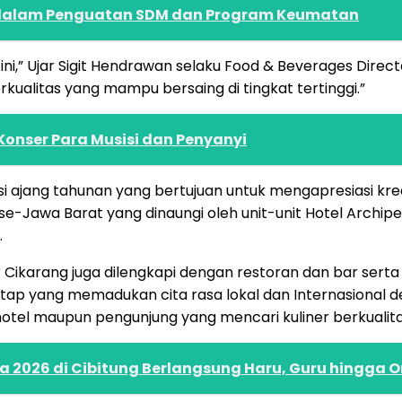
I dalam Penguatan SDM dan Program Keumatan
i,” Ujar Sigit Hendrawan selaku Food & Beverages Direct
rkualitas yang mampu bersaing di tingkat tertinggi.”
Konser Para Musisi dan Penyanyi
si ajang tahunan yang bertujuan untuk mengapresiasi kre
ders se-Jawa Barat yang dinaungi oleh unit-unit Hotel Ar
.
ikarang juga dilengkapi dengan restoran dan bar serta fa
 yang memadukan cita rasa lokal dan Internasional de
u hotel maupun pengunjung yang mencari kuliner berkualita
a 2026 di Cibitung Berlangsung Haru, Guru hingga 