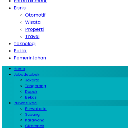
Entertainment
Bisnis
Otomotif
Wisata
Properti
Travel
Teknologi
Politik
Pemerintahan
Home
Jabodetabek
Jakarta
Tangerang
Depok
Bekasi
Purwasukaci
Purwakarta
Subang
Karawang
Cikampek