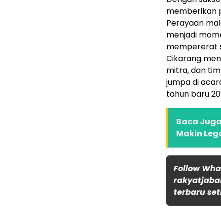
memberikan p
Perayaan mal
menjadi momen
mempererat s
Cikarang men
mitra, dan ti
jumpa di acar
tahun baru 20
Baca Juga 
Makin Leg
Follow Wh
rakyatjaba
terbaru set