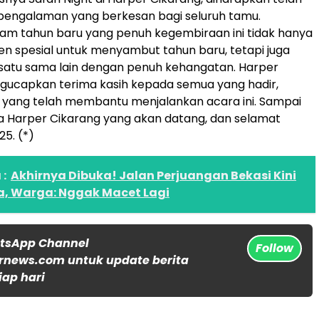
engalaman yang berkesan bagi seluruh tamu.
am tahun baru yang penuh kegembiraan ini tidak hanya
 spesial untuk menyambut tahun baru, tetapi juga
atu sama lain dengan penuh kehangatan. Harper
gucapkan terima kasih kepada semua yang hadir,
m yang telah membantu menjalankan acara ini. Sampai
a Harper Cikarang yang akan datang, dan selamat
25. (*)
:
Akhirnya Dibuka! Jalan Perjuangan Bekasi Kini
a, Warga: Nggak Macet Lagi
atsApp Channel
Follow
rnews.com untuk update berita
iap hari