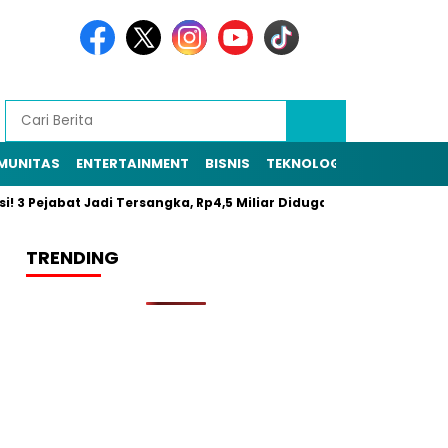
MUNITAS
ENTERTAINMENT
BISNIS
TEKNOLOGI
POLITIK
PE
si! 3 Pejabat Jadi Tersangka, Rp4,5 Miliar Diduga Raib
Resmi 
TRENDING