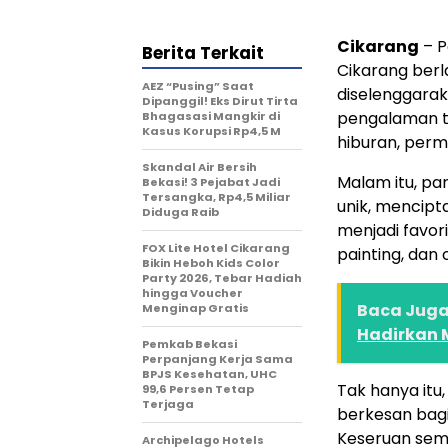
Cikarang
– P
Berita Terkait
Cikarang ber
AEZ “Pusing” Saat
diselenggara
Dipanggil! Eks Dirut Tirta
pengalaman t
Bhagasasi Mangkir di
Kasus Korupsi Rp4,5 M
hiburan, perm
Skandal Air Bersih
Malam itu, pa
Bekasi! 3 Pejabat Jadi
Tersangka, Rp4,5 Miliar
unik, mencipt
Diduga Raib
menjadi favor
FOX Lite Hotel Cikarang
painting, dan 
Bikin Heboh Kids Color
Party 2026, Tebar Hadiah
hingga Voucher
Baca Juga 
Menginap Gratis
Hadirkan 
Pemkab Bekasi
Perpanjang Kerja Sama
BPJS Kesehatan, UHC
Tak hanya itu
99,6 Persen Tetap
Terjaga
berkesan bagi
Keseruan sema
Archipelago Hotels