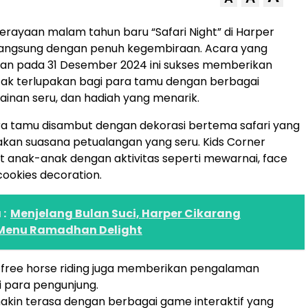
erayaan malam tahun baru “Safari Night” di Harper
langsung dengan penuh kegembiraan. Acara yang
kan pada 31 Desember 2024 ini sukses memberikan
ak terlupakan bagi para tamu dengan berbagai
ainan seru, dan hadiah yang menarik.
ra tamu disambut dengan dekorasi bertema safari yang
akan suasana petualangan yang seru. Kids Corner
it anak-anak dengan aktivitas seperti mewarnai, face
cookies decoration.
:
Menjelang Bulan Suci, Harper Cikarang
Menu Ramadhan Delight
, free horse riding juga memberikan pengalaman
 para pengunjung.
kin terasa dengan berbagai game interaktif yang