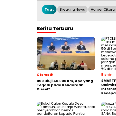
Tag :
Breaking News
Harper Cikara
Berita Terbaru
Bisnis
Otomotif
SMARTF
B50 Diuji 40.000 Km, Apa yang
Unlimit
Terjadi pada Kendaraan
Interne
Diesel?
Kecepa