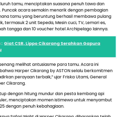
eluruh tamu, menciptakan suasana penuh tawa dan
 Puncak acara semakin menarik dengan pembagian
i mana tamu yang beruntung berhasil membawa pulang
, termasuk 2 unit Sepeda, Mesin cuci, TV, Lemari es,
mah tangga dan 10 voucher hotel Archipelago lainnya.
:
Giat CSR, Lippo Cikarang Serahkan Gapura
u
senang melihat antusiasme para tamu. Acara ini
i bahwa Harper Cikarang by ASTON selalu berkomitmen
irkan perayaan terbaik,” ujar Friska Utami, General
er Cikarang.
utup dengan hitung mundur dan pesta kembang api
uler, menciptakan momen istimewa untuk menyambut
025 dengan penuh kebahagiaan.
nya Safari Night di Harper Cikarang, diharapkan telah