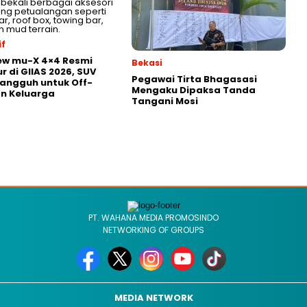
f
ew mu-X 4×4 Resmi
Bekasi
r di GIIAS 2026, SUV
Pegawai Tirta Bhagasasi
Tangguh untuk Off-
Mengaku Dipaksa Tanda
n Keluarga
Tangani Mosi
PT. WAHANA MEDIA PROMOSINDO
NETWORKING OF GROUPS
MEDIA NETWORK