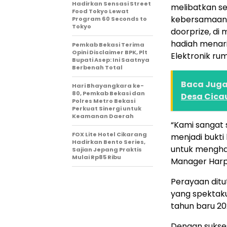
Hadirkan Sensasi Street
melibatkan s
Food Tokyo Lewat
kebersamaan.
Program 60 Seconds to
Tokyo
doorprize, d
hadiah menarik
Pemkab Bekasi Terima
Opini Disclaimer BPK, Plt
Elektronik ru
Bupati Asep: Ini Saatnya
Berbenah Total
Baca Juga 
Hari Bhayangkara ke-
80, Pemkab Bekasi dan
Desa Cica
Polres Metro Bekasi
Perkuat Sinergi untuk
Keamanan Daerah
“Kami sangat 
FOX Lite Hotel Cikarang
menjadi bukt
Hadirkan Bento Series,
untuk menghad
Sajian Jepang Praktis
Mulai Rp85 Ribu
Manager Harp
Perayaan dit
yang spektak
tahun baru 2
Dengan sukses