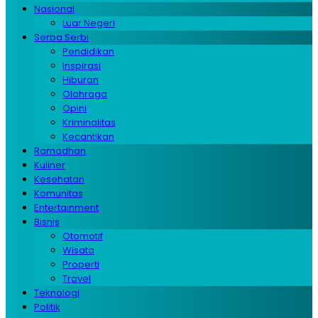
Nasional
Luar Negeri
Serba Serbi
Pendidikan
Inspirasi
Hiburan
Olahraga
Opini
Kriminalitas
Kecantikan
Ramadhan
Kuliner
Kesehatan
Komunitas
Entertainment
Bisnis
Otomotif
Wisata
Properti
Travel
Teknologi
Politik