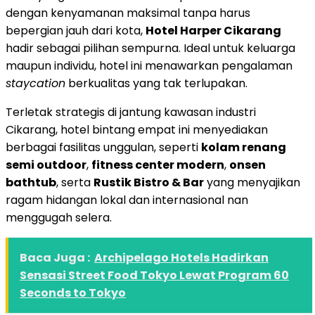
dengan kenyamanan maksimal tanpa harus
bepergian jauh dari kota,
Hotel Harper Cikarang
hadir sebagai pilihan sempurna. Ideal untuk keluarga
maupun individu, hotel ini menawarkan pengalaman
staycation
berkualitas yang tak terlupakan.
Terletak strategis di jantung kawasan industri
Cikarang, hotel bintang empat ini menyediakan
berbagai fasilitas unggulan, seperti
kolam renang
semi outdoor
,
fitness center modern
,
onsen
bathtub
, serta
Rustik Bistro & Bar
yang menyajikan
ragam hidangan lokal dan internasional nan
menggugah selera.
Baca Juga :
Archipelago Hotels Hadirkan
Sensasi Street Food Tokyo Lewat Program 60
Seconds to Tokyo