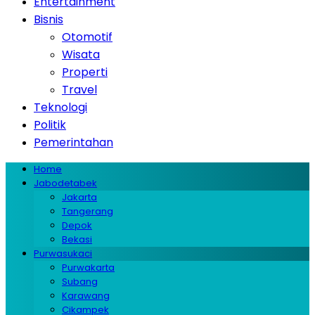
Entertainment
Bisnis
Otomotif
Wisata
Properti
Travel
Teknologi
Politik
Pemerintahan
Home
Jabodetabek
Jakarta
Tangerang
Depok
Bekasi
Purwasukaci
Purwakarta
Subang
Karawang
Cikampek