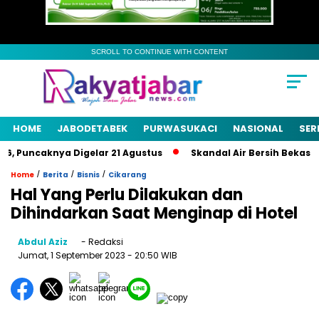
SCROLL TO CONTINUE WITH CONTENT
HOME
JABODETABEK
PURWASUKACI
NASIONAL
SER
 Puncaknya Digelar 21 Agustus
Skandal Air Bersih Bekasi! 3 
/
/
/
Home
Berita
Bisnis
Cikarang
Hal Yang Perlu Dilakukan dan
Dihindarkan Saat Menginap di Hotel
Abdul Aziz
- Redaksi
Jumat, 1 September 2023
- 20:50 WIB