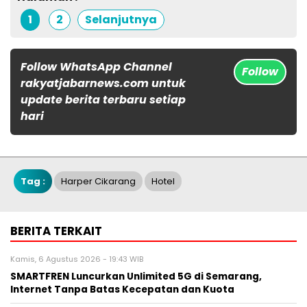
1
2
Selanjutnya
Follow WhatsApp Channel
Follow
rakyatjabarnews.com untuk
update berita terbaru setiap
hari
Tag :
Harper Cikarang
Hotel
BERITA TERKAIT
Kamis, 6 Agustus 2026 - 19:43 WIB
SMARTFREN Luncurkan Unlimited 5G di Semarang,
Internet Tanpa Batas Kecepatan dan Kuota