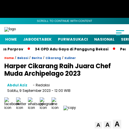
SCROLL TO CONTINUE WITH CONTENT
HOME
JABODETABEK
PURWASUKACI
NASIONAL
SER
s Porprov
34 OPD Adu Gaya di Panggung Bekasi
Pemkab
/
/
/
/
Home
Bekasi
Berita
Cikarang
Kuliner
Harper Cikarang Raih Juara Chef
Muda Archipelago 2023
Abdul Aziz
- Redaksi
Sabtu, 9 September 2023
- 12:00 WIB
A
A
A