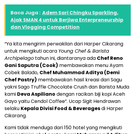
Baca Juga :
Adem Sari Chingku Sparkling,
Ajak SMAN 4 untuk Berjiwa Enterpreneurship
dan Vlogging Competition
“Ya kita mengirim perwakilan dari Harper Cikarang
untuk mengikuti acara
Young Chef & Barista
Archipelago
tahun ini, diantaranya ada
Chef Reno
Gani Saputra (Cook)
membawakan menu Ayam
Cobek Balado,
Chef Muhammad Aditya (Demi
Chef Pastry)
membawakan hasil kreasi dari Sagu
yakni Sago Truffle Chocolate Crush dan Barista Muda
kami
Deva Aspiliano
dengan racikan biji kopi Aceh
Gayo yaitu Cendol Coffee”. Ucap Sigit Hendrawan
selaku
Kepala Divisi Food & Beverages
di Harper
Cikarang.
Kami tidak menduga dari 150 hotel yang mengikuti