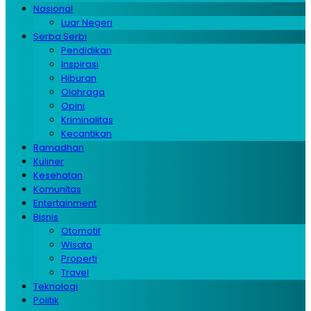
Nasional
Luar Negeri
Serba Serbi
Pendidikan
Inspirasi
Hiburan
Olahraga
Opini
Kriminalitas
Kecantikan
Ramadhan
Kuliner
Kesehatan
Komunitas
Entertainment
Bisnis
Otomotif
Wisata
Properti
Travel
Teknologi
Politik