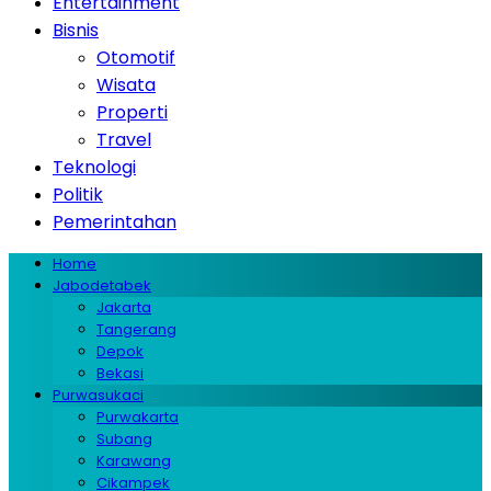
Entertainment
Bisnis
Otomotif
Wisata
Properti
Travel
Teknologi
Politik
Pemerintahan
Home
Jabodetabek
Jakarta
Tangerang
Depok
Bekasi
Purwasukaci
Purwakarta
Subang
Karawang
Cikampek