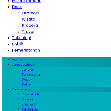
Entertainment
Bisnis
Otomotif
Wisata
Properti
Travel
Teknologi
Politik
Pemerintahan
Home
Jabodetabek
Jakarta
Tangerang
Depok
Bekasi
Purwasukaci
Purwakarta
Subang
Karawang
Cikampek