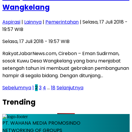
Wangkelang
Aspirasi
|
Lainnya
|
Pemerintahan
| Selasa, 17 Juli 2018 -
19:57 WIB
Selasa, 17 Juli 2018 - 19:57 WIB
RakyatJabarNews.com, Cirebon – Eman Sudirman,
sosok Kuwu Desa Wangkelang yang baru menjabat
setengah tahun ini membuat gebrakan pembangunan
hampir di segala bidang. Dengan ditunjang…
Paginasi
Sebelumnya
1
2
3
4
…
18
Selanjutnya
pos
Trending
PT. WAHANA MEDIA PROMOSINDO
NETWORKING OF GROUPS