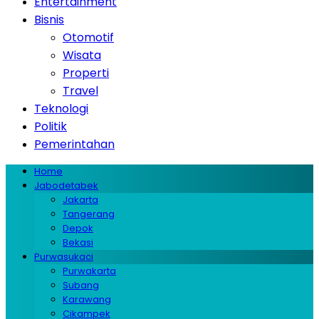
Entertainment
Bisnis
Otomotif
Wisata
Properti
Travel
Teknologi
Politik
Pemerintahan
Home
Jabodetabek
Jakarta
Tangerang
Depok
Bekasi
Purwasukaci
Purwakarta
Subang
Karawang
Cikampek