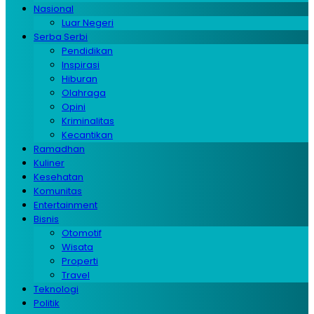
Nasional
Luar Negeri
Serba Serbi
Pendidikan
Inspirasi
Hiburan
Olahraga
Opini
Kriminalitas
Kecantikan
Ramadhan
Kuliner
Kesehatan
Komunitas
Entertainment
Bisnis
Otomotif
Wisata
Properti
Travel
Teknologi
Politik