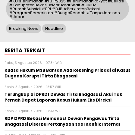
#KURPerumahan #FLPP2025 #PerumahanRakyat #Bekasi
#KabupatenBekasi #MaruararSirait #UMKM
#RumahSubsidi #BRI #BJB #PerkimtanBekasi
#ProgramPemerintah #BungaRendah #TanpaJaminan
#Jabar
Breaking News
Headline
BERITA TERKAIT
Rabu, 5 Agustus 2026 - 07:34 WIB
Kuasa Hukum MSB Bantah Ada Rekening Pribadi di Kasus
Dugaan Korupsi Tirta Bhagasasi
Senin, 3 Agustus 2026 - 18:57 WIB
Terungkap di DPRD! Dewas Tirta Bhagasasi Akui Tak
Pernah Dapat Laporan Kasus Hukum Eks Direksi
Senin, 3 Agustus 2026 - 17:03 WIB
RDP DPRD Bekasi Memanas! Dewan Pengawas Tirta
Bhagasasi Diserbu Pertanyaan soal Konflik Internal