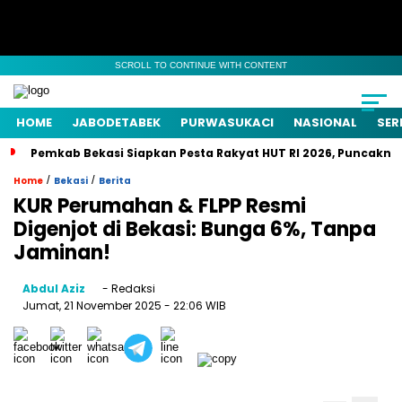
SCROLL TO CONTINUE WITH CONTENT
HOME
JABODETABEK
PURWASUKACI
NASIONAL
SER
Pemkab Bekasi Siapkan Pesta Rakyat HUT RI 2026, Puncaknya
/
/
Home
Bekasi
Berita
KUR Perumahan & FLPP Resmi
Digenjot di Bekasi: Bunga 6%, Tanpa
Jaminan!
Abdul Aziz
- Redaksi
Jumat, 21 November 2025
- 22:06 WIB