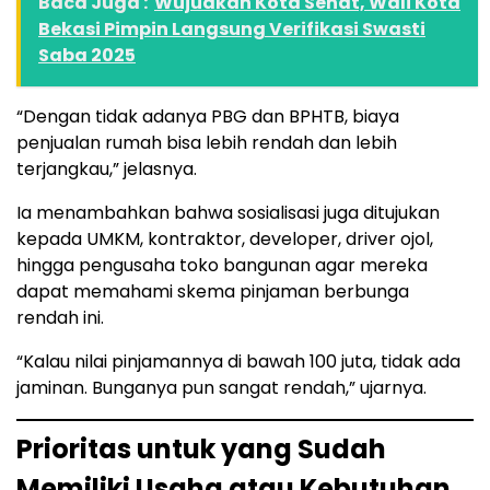
Baca Juga :
Wujudkan Kota Sehat, Wali Kota
Bekasi Pimpin Langsung Verifikasi Swasti
Saba 2025
“Dengan tidak adanya PBG dan BPHTB, biaya
penjualan rumah bisa lebih rendah dan lebih
terjangkau,” jelasnya.
Ia menambahkan bahwa sosialisasi juga ditujukan
kepada UMKM, kontraktor, developer, driver ojol,
hingga pengusaha toko bangunan agar mereka
dapat memahami skema pinjaman berbunga
rendah ini.
“Kalau nilai pinjamannya di bawah 100 juta, tidak ada
jaminan. Bunganya pun sangat rendah,” ujarnya.
Prioritas untuk yang Sudah
Memiliki Usaha atau Kebutuhan