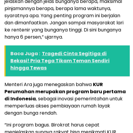
jelaskan dengan jelas bunganya berapa, maksimal
pinjamannya berapa, berapa lama waktunya,
syaratnya apa. Yang penting program ini berjalan
dan dimanfaatkan. Jangan sampai masyarakat lari
ke rentenir yang bunganya tinggi. Di sini bunganya
hanya 6 persen,” ujarnya.
Baca Juga :
Tragedi Cinta Segitiga di
Bekasi! Pria Tega Tikam Teman Sendiri
hingga Tewas
Menteri Ara juga menegaskan bahwa
KUR
Perumahan merupakan program baru pertama
di Indonesia
, sebagai inovasi pemerintahan untuk
memperluas akses pembiayaan rumah layak
dengan bunga rendah.
“Ini program bagus. Birokrat harus cepat
menjelaskan supaya rakyat bisa menikmati KUR