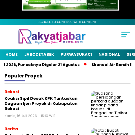
SCROLL TO CONTINUE WITH CONTENT
HOME
JABODETABEK
PURWASUKACI
NASIONAL
SER
 2026, Puncaknya Digelar 21 Agustus
Skandal Air Bersih Beka
Populer
Proyek
Bekasi
Koalisi Sipil Desak KPK Tuntaskan
Dugaan Ijon Proyek di Kabupaten
Bekasi
Kamis, 16 Juli 2026 - 15:10 WIB
Berita