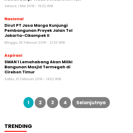
Selasa, 1 Mei 2018 - 19:22 WIB
Nasional
Dirut PT Jasa Marga Kunjungi
Pembangunan Proyek Jalan Tol
Jakarta-Cikampek II
Minggu, 25 Februari 2018 - 21:20 WIB
Aspirasi
SMAN 1 Lemahabang Akan Miliki
Bangunan Masjid Termegah di
Cirebon Timur
Sabtu, 10 Februari 2018 - 14:52 WIB
Paginasi
pos
1
2
3
4
Selanjutnya
TRENDING