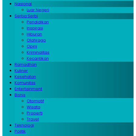
Nasional
Luar Negeri
Serba Serbi
Pendidikan
Inspirasi
Hiburan
Olahraga
Opini
Kriminalitas
Kecantikan
Ramadhan
Kuliner
Kesehatan
Komunitas
Entertainment
Bisnis
Otomotif
Wisata
Properti
Travel
Teknologi
Politik