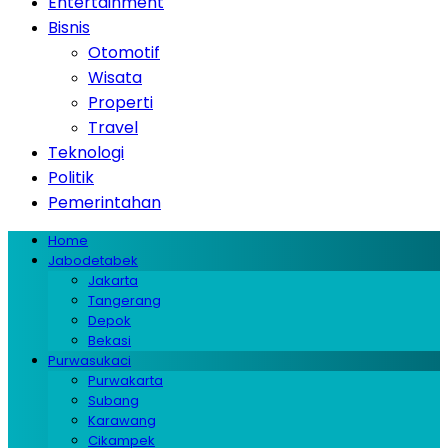
Entertainment
Bisnis
Otomotif
Wisata
Properti
Travel
Teknologi
Politik
Pemerintahan
Home
Jabodetabek
Jakarta
Tangerang
Depok
Bekasi
Purwasukaci
Purwakarta
Subang
Karawang
Cikampek