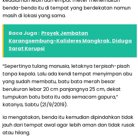
kedalaman lebih dari empat meter menemukan
benda-benda itu di tempat yang berdekatan namun
masih di lokasi yang sama.
Baca Juga :
Proyek Jembatan
Karangsembung-Kalideres Mangkrak, Diduga
Sarat Korupsi
“Sepertinya tulang manusia, letaknya terpisah-pisah
tanpa kepala. Lalu ada kendi tempat menyimpan abu
yang sudah membatu, batu bata merah besar
berukuran lebar 20 cm panjangnya 25 cm, dekat
tumpukan batu bata itu ada semacam gapura,”
katanya, Sabtu (21/9/2019).
Ia mengatakan, benda itu kemudian dipindahkan tidak
jauh dari tempat awal agar lebih aman dan tidak rusak
atau hilang.